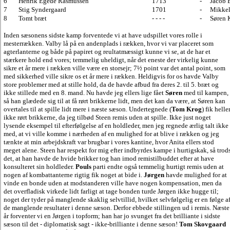
6
Henrik Egede Rasmussen
1713
-
Jacob 
7
Stig Syndergaard
1701
-
Mikkel
8
Tomt bræt
- - - -
-
Søren 
Inden sæsonens sidste kamp forventede vi at have udspillet vores rolle i
mesterrækken. Valby lå på en andenplads i rækken, hvor vi var placeret som
agterlanterne og både på papiret og reultatmæssigt kunne vi se, at de har et
stærkere hold end vores; temmelig uheldigt, når det eneste der virkelig kunne
sikre et år mere i rækken ville være en storsejr; 7½ point var det antal point, som
med sikkerhed ville sikre os et år mere i rækken. Heldigvis for os havde Valby
store problemer med at stille hold, da de havde afbud fra deres 2. til 5. bræt og
ikke stillede med en 8. mand. Nu havde jeg ellers lige fået
Søren
med til kampen,
så han glædede sig til at få rørt brikkerne lidt, men det kan da være, at Søren kan
overtales til at spille lidt mere i næste sæson. Undertegnede (
Tom Krog
) fik helle
ikke rørt brikkerne, da jeg tilbød Steen remis uden at spille. Ikke just noget
lysende eksempel til efterfølgelse af en holdleder, men jeg regnede ærlig talt ikke
med, at vi ville komme i nærheden af en mulighed for at blive i rækken og jeg
tænkte at min arbejdskraft var brugbar i vores kantine, hvor Anita ellers stod
meget alene. Steen har respekt for mig efter indbyrdes kampe i hurtigskak, så trod
det, at han havde de hvide brikker tog han imod remistilbuddet efter at have
konsulteret sin holdleder.
Pouls
parti endte også temmelig hurtigt remis uden at
nogen af kombattanterne rigtig fik noget at bide i.
Jørgen
havde mulighed for at
vinde en bonde uden at modstanderen ville have nogen kompensation, men da
det overfladisk virkede lidt farligt at tage bonden turde Jørgen ikke hugge til;
noget der tyder på manglende skaklig selvtillid, hvilket selvfølgelig er en følge a
de manglende resultater i denne sæson. Derfor ebbede stillingen ud i remis. Næste
år forventer vi en Jørgen i topform; han har jo svunget fra det brilliante i sidste
sæson til det - diplomatisk sagt - ikke-brilliante i denne sæson!
Tom Skovgaard