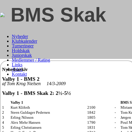
BMS Skak
Nyheder
Klubkalender
Turneringer
Holdskak
Juniorskak
Medlemmer / Rating
Links
Nyhedsarkiv
Arkiv
Kontakt
Valby 1 - BMS 2
af Tom Krog Nielsen 14/3-2009
Valby 1 - BMS Skak 2: 2½-5½
Valby 1
BMS S
1
Kurt Klifoth
2100
-
Miriam
2
Steen Guldager Pedersen
1842
-
Tom Kr
3
Erling Nilsson
1805
-
Jørgen
4
Alex Mehr Hansen
1790
-
Poul 
5
Erling Christiansen
1831
-
Tom S