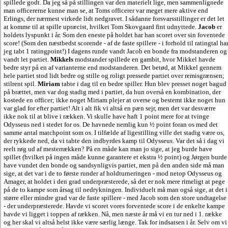
spillede godt. Da jeg så på stillingen var den materielt lige, men sammenlignede
man officererne kunne man se, at Toms officerer var meget mere aktive end
Erlings, der nærmest virkede lidt nedgravet. I sådanne forsvarsstillinger er det let
at komme til at spille upræcist, hvilket Tom Skovgaard fint udnyttede.
Jacob
er
holdets lyspunkt i år. Som den eneste på holdet har han scoret over sin foventede
score! (Som den næstbedst scorende - af de faste spillere - i forhold til ratingtal ha
jeg tabt 1 ratingpoint!) I dagens runde vandt Jacob en bonde fra modstanderen og
vandt let partiet.
Mikkels
modstander spillede en gambit, hvor Mikkel havde
bedre styr på en af varianterne end modstanderen. Det betød, at Mikkel gennem
hele partiet stod lidt bedre og stille og roligt pressede partiet over remisgrænsen;
stilrent spil.
Miriam
tabte i dag til en bedre spiller. Hun blev presset noget bagud
på brættet, men var dog stadig med i partiet, da hun overså en kombination, der
kostede en officer; ikke noget Miriam plejer at overse og bestemt ikke noget hun
var glad for efter partiet! Alt i alt fik vi altså en pæn sejr, men det var desværre
ikke nok til at blive i rækken. Vi skulle have haft 1 point mere for at tvinge
Odysseus ned i stedet for os. De havnede nemlig kun ½ point foran os med det
samme antal matchpoint som os. I tilfælde af ligestilling ville det stadig være os,
der rykkede ned, da vi tabte den indbyrdes kamp til Odysseus. Var det så i dag vi
reelt røg ud af mesterrækken? På en måde kan man jo sige, at jeg burde have
spillet (hvilket på ingen måde kunne garantere et ekstra ½ point) og Jørgen burde
have vundet den bonde og sandsynligvis partiet, men på den anden side må man
sige, at det var i de to første runder af holdturneringen - mod netop Odysseus og
Amager, at holdet i den grad underpræsterede, så det er nok mere rimeligt at pege
på de to kampe som årsag til nedrykningen. Individuelt må man også sige, at det i
større eller mindre grad var de faste spillere - med Jacob som den store undtagelse
- der underpræsterede. Havde vi scoret vores forventede score i de enkelte kampe
havde vi ligget i toppen af rækken. Nå, men næste år må vi en tur ned i 1. række
og her skal vi altså helst ikke være særlig længe. Tak for indsatsen i år. Selv om vi