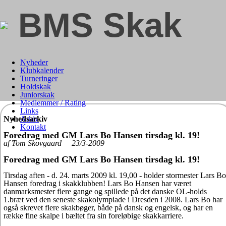
BMS Skak
Nyheder
Klubkalender
Turneringer
Holdskak
Juniorskak
Medlemmer / Rating
Links
Nyhedsarkiv
Arkiv
Kontakt
Foredrag med GM Lars Bo Hansen tirsdag kl. 19!
af Tom Skovgaard 23/3-2009
Foredrag med GM Lars Bo Hansen tirsdag kl. 19!
Tirsdag aften - d. 24. marts 2009 kl. 19,00 - holder stormester Lars Bo
Hansen foredrag i skakklubben! Lars Bo Hansen har været
danmarksmester flere gange og spillede på det danske OL-holds
1.bræt ved den seneste skakolympiade i Dresden i 2008. Lars Bo har
også skrevet flere skakbøger, både på dansk og engelsk, og har en
række fine skalpe i bæltet fra sin foreløbige skakkarriere.