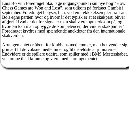
Lars Bo vil i foredraget bl.a. tage udgangspunkt i sin nye bog "How
Chess Games are Won and Lost", som udkom på forlaget Gambit i
september. Foredraget belyser, bl.a. ved en række eksempler fra Lars
Bo's egne partier, hvor og hvornår det typisk er at et skakparti bliver
afgjort. Hvad er det for signaler man skal være opmærksom på, og
hvordan kan man opbygge de kompetencer, der vinder skakpartier?
Foredraget krydres med spændende anekdoter fra den internationale
skakverden.
Arrangementet er åbent for klubbens medlemmer, men henvender sig
primært til de voksne medlemmer og til de ældste af juniorerne.
Endvidere er de spillere udefra, som spiller med i BMS Mesterskabet,
velkomne til at komme og være med i arrangementet.