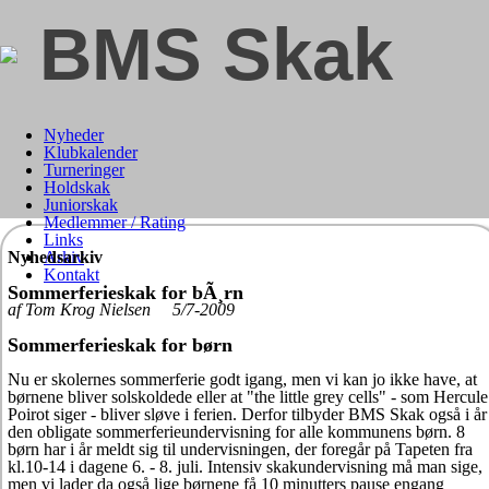
BMS Skak
Nyheder
Klubkalender
Turneringer
Holdskak
Juniorskak
Medlemmer / Rating
Links
Nyhedsarkiv
Arkiv
Kontakt
Sommerferieskak for bÃ¸rn
af Tom Krog Nielsen 5/7-2009
Sommerferieskak for børn
Nu er skolernes sommerferie godt igang, men vi kan jo ikke have, at
børnene bliver solskoldede eller at "the little grey cells" - som Hercule
Poirot siger - bliver sløve i ferien. Derfor tilbyder BMS Skak også i år
den obligate sommerferieundervisning for alle kommunens børn. 8
børn har i år meldt sig til undervisningen, der foregår på Tapeten fra
kl.10-14 i dagene 6. - 8. juli. Intensiv skakundervisning må man sige,
men vi lader da også lige børnene få 10 minutters pause engang