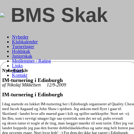
BMS Skak
Nyheder
Klubkalender
Turneringer
Holdskak
Juniorskak
Medlemmer / Rating
Links
Nyhedsarkiv
Arkiv
Kontakt
IM-turnering i Edinburgh
af Nikolaj Mikkelsen 12/9-2009
IM-turnering i Edinburgh
I dag startede en lukket IM-turnering her i Edinburgh organiseret af Quality Ches
med Jacob Aagaard og John Shaw i spidsen. Jeg ankom med flyet i gaar til
Skotland - landet hvor alle maend gaar i kilt og spiller saekkepibe. Stort set :o).
Irn Bru, som i oevrigt smager lige saa syntetisk som det ser ud, pubs overalt
og skoen natur er nogle af de ting, man laegger maerke til som turist. Efter jeg var
landet
hoppede jeg paa den foerste dobbeldaekkerbus og satte mig helt forrest pa
den oeverste etage. Noej hvor fedt! :-) For dem der ikke har vaeret i Edinburgh,