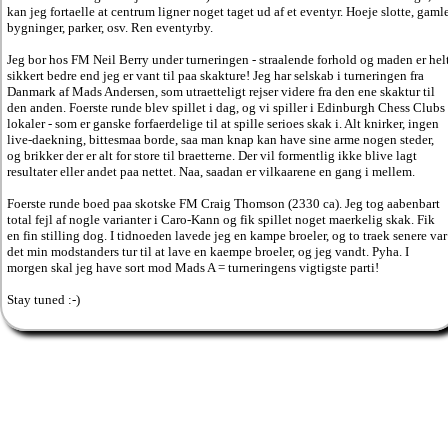
kan jeg fortaelle at centrum ligner noget taget ud af et eventyr. Hoeje slotte, gaml
bygninger, parker, osv. Ren eventyrby.
Jeg bor hos FM Neil Berry under turneringen - straalende forhold og maden er hel
sikkert bedre end jeg er vant til paa skakture! Jeg har selskab i turneringen fra
Danmark af Mads Andersen, som utraetteligt rejser videre fra den ene skaktur til
den anden. Foerste runde blev spillet i dag, og vi spiller i Edinburgh Chess Clubs
lokaler - som er ganske forfaerdelige til at spille serioes skak i. Alt knirker, ingen
live-daekning, bittesmaa borde, saa man knap kan have sine arme nogen steder,
og brikker der er alt for store til braetterne. Der vil formentlig ikke blive lagt
resultater eller andet paa nettet. Naa, saadan er vilkaarene en gang i mellem.
Foerste runde boed paa skotske FM Craig Thomson (2330 ca). Jeg tog aabenbart
total fejl af nogle varianter i Caro-Kann og fik spillet noget maerkelig skak. Fik
en fin stilling dog. I tidnoeden lavede jeg en kampe broeler, og to traek senere var
det min modstanders tur til at lave en kaempe broeler, og jeg vandt. Pyha. I
morgen skal jeg have sort mod Mads A = turneringens vigtigste parti!
Stay tuned :-)