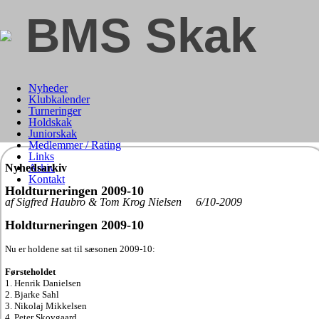
BMS Skak
Nyheder
Klubkalender
Turneringer
Holdskak
Juniorskak
Medlemmer / Rating
Links
Nyhedsarkiv
Arkiv
Kontakt
Holdturneringen 2009-10
af Sigfred Haubro & Tom Krog Nielsen 6/10-2009
Holdturneringen 2009-10
Nu er holdene sat til sæsonen 2009-10:
Førsteholdet
1. Henrik Danielsen
2. Bjarke Sahl
3. Nikolaj Mikkelsen
4. Peter Skovgaard