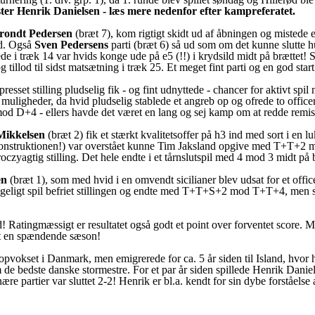
ter Henrik Danielsen - læs mere nedenfor efter kampreferatet.
Brondt Pedersen
(bræt 7), kom rigtigt skidt ud af åbningen og mistede e
id. Også
Sven Pedersens
parti (bræt 6) så ud som om det kunne slutte hu
erede i træk 14 var hvids konge ude på e5 (!!) i krydsild midt på brættet!
 tillod til sidst matsætning i træk 25. Et meget fint parti og en god star
dt presset stilling pludselig fik - og fint udnyttede - chancer for aktiv
d muligheder, da hvid pludselig stablede et angreb op og ofrede to offic
d D+4 - ellers havde det været en lang og sej kamp om at redde remis
Mikkelsen
(bræt 2) fik et stærkt kvalitetsoffer på h3 ind med sort i en lu
rekonstruktionen!) var overstået kunne Tim Jaksland opgive med T+T+2 
Maroczyagtig stilling. Det hele endte i et tårnslutspil med 4 mod 3 midt p
en
(bræt 1), som med hvid i en omvendt sicilianer blev udsat for et offi
geligt spil befriet stillingen og endte med T+T+S+2 mod T+T+4, men s
 hold! Ratingmæssigt er resultatet også godt et point over forventet sco
ert en spændende sæson!
 opvokset i Danmark, men emigrerede for ca. 5 år siden til Island, hvor h
m de bedste danske stormestre. For et par år siden spillede Henrik D
e partier var sluttet 2-2! Henrik er bl.a. kendt for sin dybe forståelse 