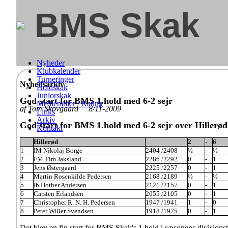
BMS Skak
Nyheder
Klubkalender
Turneringer
Nyhedsarkiv
Holdskak
Juniorskak
God start for BMS 1.hold med 6-2 sejr
Medlemmer / Rating
af Tom Skovgaard 8/11-2009
Links
Arkiv
God start for BMS 1.hold med 6-2 sejr over Hillerød
Kontakt
Hillerød
2
-
6
1
IM Nikolaj Borge
2404 /2408
½
-
½
2
FM Tim Jaksland
2286 /2292
0
-
1
3
Jens Østergaard
2225 /2257
0
-
1
4
Martin Rosenkilde Pedersen
2168 /2189
½
-
½
5
Ib Hother Andersen
2121 /2157
0
-
1
6
Carsten Erlandsen
2055 /2105
0
-
1
7
Christopher R. N. H. Pedersen
1947 /1941
1
-
0
8
Peter Willer Svendsen
1918 /1975
0
-
1
Det blev en fin start for BMS Skak's 1.hold i sæsonens divisionstur