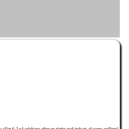
 slået 6-2 på udebane efter en rigtig god indsats af vores spillere!