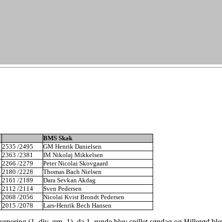
BMS Skak
2535 /2495
GM Henrik Danielsen
2363 /2381
IM Nikolaj Mikkelsen
2266 /2279
Peter Nicolai Skovgaard
2180 /2228
Thomas Bach Nielsen
2161 /2189
Dara Sevkan Akdag
2112 /2114
Sven Pedersen
2068 /2056
Nicolai Kvist Brondt Pedersen
2015 /2078
Lars-Henrik Bech Hansen
nering (1. div. grp. 1), da 1. runde blev spillet søndag og Hillerød blev