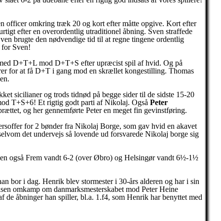
n officer omkring træk 20 og kort efter måtte opgive. Kort efter
rtigt efter en overordentlig utraditionel åbning. Sven straffede
 Sven brugte den nødvendige tid til at regne tingene ordentlig
t for Sven!
t spil med D+T+L mod D+T+S efter upræcist spil af hvid. Og på
erer for at få D+T i gang mod en skrællet kongestilling. Thomas
en.
kket sicilianer og trods tidnød på begge sider til de sidste 15-20
mod T+S+6! Et rigtig godt parti af Nikolaj. Også
Peter
å brættet, og her gennemførte Peter en meget fin gevinstføring.
cersoffer for 2 bønder fra Nikolaj Borge, som gav hvid en akavet
elvom det undervejs så lovende ud forsvarede Nikolaj borge sig
re. Men også Frem vandt 6-2 (over Øbro) og Helsingør vandt 6½-1½
an bor i dag. Henrik blev stormester i 30-års alderen og har i sin
anielsen omkamp om danmarksmesterskabet mod Peter Heine
af de åbninger han spiller, bl.a. 1.f4, som Henrik har benyttet med