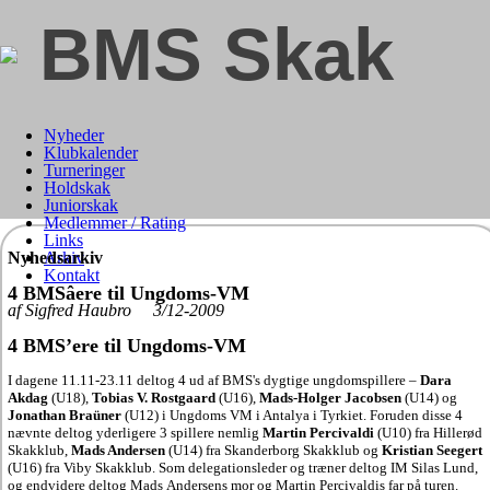
BMS Skak
Nyheder
Klubkalender
Turneringer
Holdskak
Juniorskak
Medlemmer / Rating
Links
Nyhedsarkiv
Arkiv
Kontakt
4 BMSâere til Ungdoms-VM
af Sigfred Haubro 3/12-2009
4 BMS’ere til Ungdoms-VM
I dagene 11.11-23.11 deltog 4 ud af BMS's dygtige ungdomspillere –
Dara
Akdag
(U18),
Tobias V. Rostgaard
(U16),
Mads-Holger Jacobsen
(U14) og
Jonathan Braüner
(U12) i Ungdoms VM i Antalya i Tyrkiet. Foruden disse 4
nævnte deltog yderligere 3 spillere nemlig
Martin Percivaldi
(U10) fra Hillerød
Skakklub,
Mads Andersen
(U14) fra Skanderborg Skakklub og
Kristian Seegert
(U16) fra Viby Skakklub. Som delegationsleder og træner deltog IM Silas Lund,
og endvidere deltog Mads Andersens mor og Martin Percivaldis far på turen.