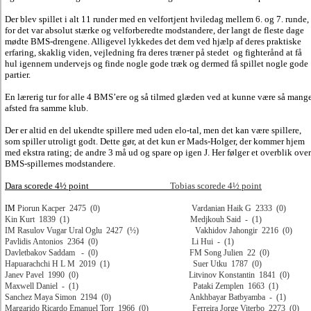
Der blev spillet i alt 11 runder med en velfortjent hviledag mellem 6. og 7. runde,
for det var absolut stærke og velforberedte modstandere, der langt de fleste dage
mødte BMS-drengene. Alligevel lykkedes det dem ved hjælp af deres praktiske
erfaring, skaklig viden, vejledning fra deres træner på stedet og fighterånd at få
hul igennem undervejs og finde nogle gode træk og dermed få spillet nogle gode
partier.
En lærerig tur for alle 4 BMS’ere og så tilmed glæden ved at kunne være så mang
afsted fra samme klub.
Der er altid en del ukendte spillere med uden elo-tal, men det kan være spillere,
som spiller utroligt godt. Dette gør, at det kun er Mads-Holger, der kommer hjem
med ekstra rating; de andre 3 må ud og spare op igen
J
. Her følger et overblik over
BMS-spillernes modstandere.
Dara scorede 4½ point
Tobias scorede 4½ point
IM
Piorun Kacper
2475
(0)
Vardanian Haik G
2333
(0)
Kin Kurt
1839
(1)
Medjkouh Said
-
(1)
IM Rasulov Vugar Ural Oglu
2427
(½)
Vakhidov Jahongir
2216
(0)
Pavlidis Antonios
2364
(0)
Li Hui
-
(1)
Davletbakov Saddam
-
(0)
FM Song Julien
22
(0)
Ha
puarachchi H L M
2019
(1)
Suer Utku
1787
(0)
Janev Pavel
1990
(0)
Litvinov Konstantin
1841
(0)
Max
well Daniel
-
(1)
Pataki Zemplen
1663
(1)
Sanchez Maya Simon
2194
(0)
Ankhbayar Batbyamba
-
(1)
Marg
arido Ricardo Emanuel Torr
1966
(0)
Ferreira Jorge Viterbo
2273
(0)