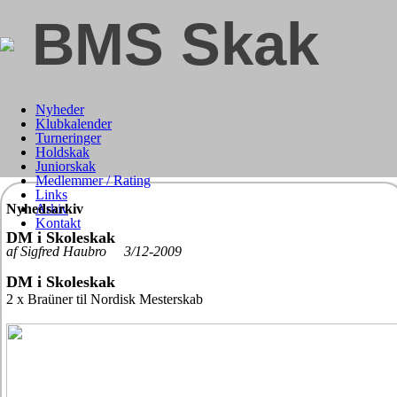
BMS Skak
Nyheder
Klubkalender
Turneringer
Holdskak
Juniorskak
Medlemmer / Rating
Links
Nyhedsarkiv
Arkiv
Kontakt
DM i Skoleskak
af Sigfred Haubro 3/12-2009
DM i Skoleskak
2 x Braüner til Nordisk Mesterskab