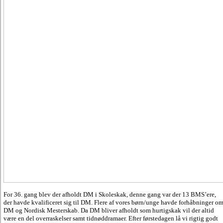
For 36. gang blev der afholdt DM i Skoleskak, denne gang var der 13 BMS’ere,
der havde kvalificeret sig til DM. Flere af vores børn/unge havde forhåbninger o
DM og Nordisk Mesterskab. Da DM bliver afholdt som hurtigskak vil der altid
være en del overraskelser samt tidnøddramaer. Efter førstedagen lå vi rigtig godt