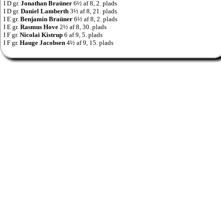
I D gr.
Jonathan Braüner
6½ af 8, 2. plads
I D gr.
Daniel Lamberth
3½ af 8, 21. plads
I E gr.
Benjamin Braüner
6½ af 8, 2. plads
I E gr.
Rasmus Hove
2½ af 8, 30. plads
I F gr.
Nicolai Kistrup
6 af 9, 5. plads
I F gr.
Hauge Jacobsen
4½ af 9, 15. plads