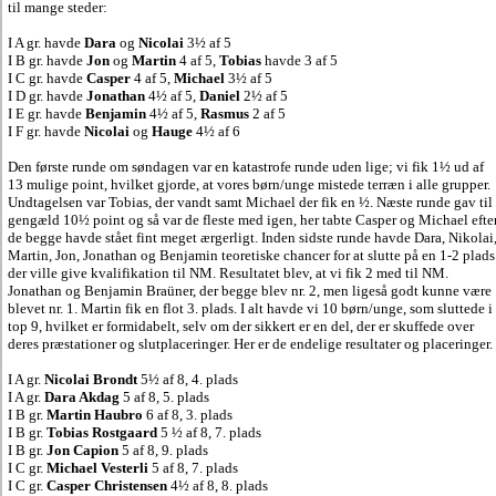
til mange steder:
I A gr. havde
Dara
og
Nicolai
3½ af 5
I B gr. havde
Jon
og
Martin
4 af 5,
Tobias
havde 3 af 5
I C gr. havde
Casper
4 af 5,
Michael
3½ af 5
I D gr. havde
Jonathan
4½ af 5,
Daniel
2½ af 5
I E gr. havde
Benjamin
4½ af 5,
Rasmus
2 af 5
I F gr. havde
Nicolai
og
Hauge
4½ af 6
Den første runde om søndagen var en katastrofe runde uden lige; vi fik 1½ ud af
13 mulige point, hvilket gjorde, at vores børn/unge mistede terræn i alle grupper.
Undtagelsen var Tobias, der vandt samt Michael der fik en ½. Næste runde gav til
gengæld 10½ point og så var de fleste med igen, her tabte Casper og Michael efte
de begge havde stået fint meget ærgerligt. Inden sidste runde havde Dara, Nikolai
Martin, Jon, Jonathan og Benjamin teoretiske chancer for at slutte på en 1-2 plads
der ville give kvalifikation til NM. Resultatet blev, at vi fik 2 med til NM.
Jonathan og Benjamin Braüner, der begge blev nr. 2, men ligeså godt kunne være
blevet nr. 1. Martin fik en flot 3. plads. I alt havde vi 10 børn/unge, som sluttede i
top 9, hvilket er formidabelt, selv om der sikkert er en del, der er skuffede over
deres præstationer og slutplaceringer. Her er de endelige resultater og placeringer.
I A gr.
Nicolai Brondt
5½ af 8, 4. plads
I A gr.
Dara Akdag
5 af 8, 5. plads
I B gr.
Martin Haubro
6 af 8, 3. plads
I B gr.
Tobias Rostgaard
5 ½ af 8, 7. plads
I B gr.
Jon Capion
5 af 8, 9. plads
I C gr.
Michael Vesterli
5 af 8, 7. plads
I C gr.
Casper Christensen
4½ af 8, 8. plads