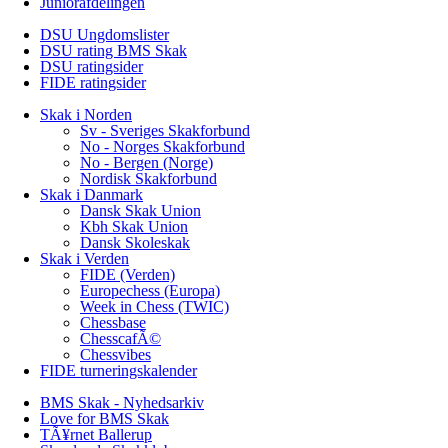
Juniorafdelingen
DSU Ungdomslister
DSU rating BMS Skak
DSU ratingsider
FIDE ratingsider
Skak i Norden
Sv - Sveriges Skakforbund
No - Norges Skakforbund
No - Bergen (Norge)
Nordisk Skakforbund
Skak i Danmark
Dansk Skak Union
Kbh Skak Union
Dansk Skoleskak
Skak i Verden
FIDE (Verden)
Europechess (Europa)
Week in Chess (TWIC)
Chessbase
ChesscafÃ©
Chessvibes
FIDE turneringskalender
BMS Skak - Nyhedsarkiv
Love for BMS Skak
TÃ¥rnet Ballerup