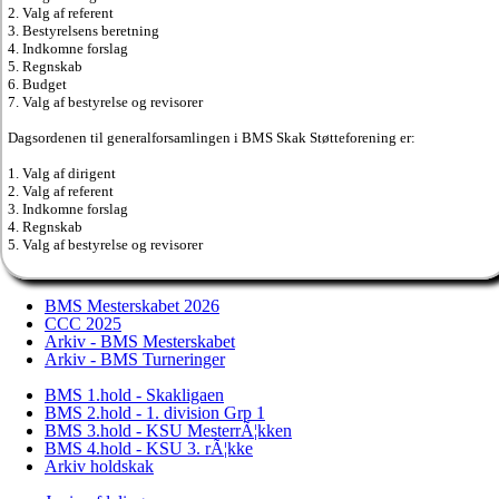
2. Valg af referent
3. Bestyrelsens beretning
4. Indkomne forslag
5. Regnskab
6. Budget
7. Valg af bestyrelse og revisorer
Dagsordenen til generalforsamlingen i BMS Skak Støtteforening er:
1. Valg af dirigent
2. Valg af referent
3. Indkomne forslag
4. Regnskab
5. Valg af bestyrelse og revisorer
BMS Mesterskabet 2026
CCC 2025
Arkiv - BMS Mesterskabet
Arkiv - BMS Turneringer
BMS 1.hold - Skakligaen
BMS 2.hold - 1. division Grp 1
BMS 3.hold - KSU MesterrÃ¦kken
BMS 4.hold - KSU 3. rÃ¦kke
Arkiv holdskak