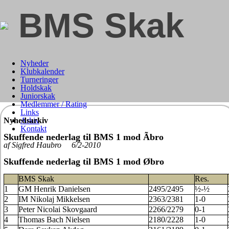
BMS Skak
Nyheder
Klubkalender
Turneringer
Holdskak
Juniorskak
Medlemmer / Rating
Links
Nyhedsarkiv
Arkiv
Kontakt
Skuffende nederlag til BMS 1 mod Ãbro
af Sigfred Haubro 6/2-2010
Skuffende nederlag til BMS 1 mod Øbro
BMS Skak
Res.
1
GM Henrik Danielsen
2495/2495
½-½
2
IM Nikolaj Mikkelsen
2363/2381
1-0
3
Peter Nicolai Skovgaard
2266/2279
0-1
4
Thomas Bach Nielsen
2180/2228
1-0