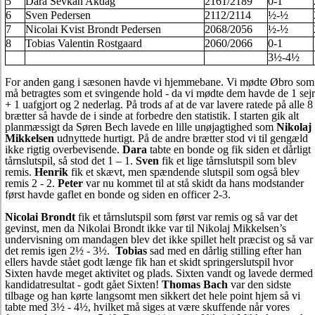
5
Dara Sevkan Akdag
2161/2189
0-1
6
Sven Pedersen
2112/2114
½-½
7
Nicolai Kvist Brondt Pedersen
2068/2056
½-½
8
Tobias Valentin Rostgaard
2060/2066
0-1
3½-4½
For anden gang i sæsonen havde vi hjemmebane. Vi mødte Øbro som
må betragtes som et svingende hold - da vi mødte dem havde de 1 sejr
+ 1 uafgjort og 2 nederlag. På trods af at de var lavere ratede på alle 8
brætter så havde de i sinde at forbedre den statistik. I starten gik alt
planmæssigt da Søren Bech lavede en lille unøjagtighed som
Nikolaj
Mikkelsen
udnyttede hurtigt. På de andre brætter stod vi til gengæld
ikke rigtig overbevisende.
Dara
tabte en bonde og fik siden et dårligt
tårnslutspil, så stod det 1 – 1.
Sven
fik et lige tårnslutspil som blev
remis.
Henrik
fik et skævt, men spændende slutspil som også blev
remis 2 - 2.
Peter
var nu kommet til at stå skidt da hans modstander
først havde gaflet en bonde og siden en officer 2-3.
Nicolai Brondt
fik et tårnslutspil som først var remis og så var det
gevinst, men da Nikolai Brondt ikke var til Nikolaj Mikkelsen’s
undervisning om mandagen blev det ikke spillet helt præcist og så var
det remis igen 2½ - 3½.
Tobias
sad med en dårlig stilling efter han
ellers havde stået godt længe fik han et skidt springerslutspil hvor
Sixten havde meget aktivitet og plads. Sixten vandt og lavede dermed
kandidatresultat - godt gået Sixten!
Thomas Bach
var den sidste
tilbage og han kørte langsomt men sikkert det hele point hjem så vi
tabte med 3½ - 4½, hvilket må siges at være skuffende når vores