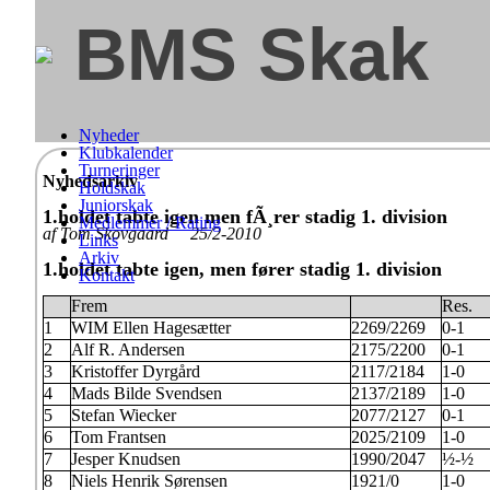
BMS Skak
Nyheder
Klubkalender
Turneringer
Nyhedsarkiv
Holdskak
Juniorskak
1.holdet tabte igen men fÃ¸rer stadig 1. division
Medlemmer / Rating
af Tom Skovgaard 25/2-2010
Links
Arkiv
1.holdet tabte igen, men fører stadig 1. division
Kontakt
Frem
Res.
1
WIM Ellen Hagesætter
2269/2269
0-1
2
Alf R. Andersen
2175/2200
0-1
3
Kristoffer Dyrgård
2117/2184
1-0
4
Mads Bilde Svendsen
2137/2189
1-0
5
Stefan Wiecker
2077/2127
0-1
6
Tom Frantsen
2025/2109
1-0
7
Jesper Knudsen
1990/2047
½-½
8
Niels Henrik Sørensen
1921/0
1-0