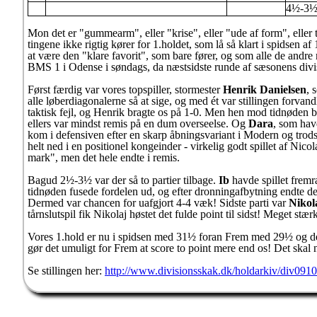
4½-3
Mon det er "gummearm", eller "krise", eller "ude af form", eller
tingene ikke rigtig kører for 1.holdet, som lå så klart i spidsen a
at være den "klare favorit", som bare fører, og som alle de andr
BMS 1 i Odense i søndags, da næstsidste runde af sæsonens divisi
Først færdig var vores topspiller, stormester
Henrik Danielsen
, 
alle løberdiagonalerne så at sige, og med ét var stillingen forvand
taktisk fejl, og Henrik bragte os på 1-0. Men hen mod tidnøden b
ellers var mindst remis på en dum overseelse. Og
Dara
, som hav
kom i defensiven efter en skarp åbningsvariant i Modern og trods 
helt ned i en positionel kongeinder - virkelig godt spillet af Nico
mark", men det hele endte i remis.
Bagud 2½-3½ var der så to partier tilbage.
Ib
havde spillet fremr
tidnøden fusede fordelen ud, og efter dronningafbytning endte det 
Dermed var chancen for uafgjort 4-4 væk! Sidste parti var
Nikol
tårnslutspil fik Nikolaj høstet det fulde point til sidst! Meget stærk
Vores 1.hold er nu i spidsen med 31½ foran Frem med 29½ og dereft
gør det umuligt for Frem at score to point mere end os! Det ska
Se stillingen her:
http://www.divisionsskak.dk/holdarkiv/div0910