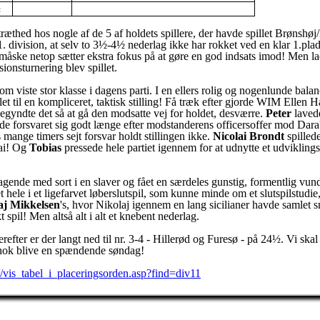
½
 træthed hos nogle af de 5 af holdets spillere, der havde spillet Brøns
f 1. division, at selv to 3½-4½ nederlag ikke har rokket ved en klar 1.plad
e måske netop sætter ekstra fokus på at gøre en god indsats imod! Men 
onsturnering blev spillet.
som viste stor klasse i dagens parti. I en ellers rolig og nogenlunde bala
let til en kompliceret, taktisk stilling! Få træk efter gjorde WIM Ellen H
egyndte det så at gå den modsatte vej for holdet, desværre.
Peter
lavede
de forsvaret sig godt længe efter modstanderens officersoffer mod Dara'
mange timers sejt forsvar holdt stillingen ikke.
Nicolai Brondt
spilled
lai! Og
Tobias
pressede hele partiet igennem for at udnytte et udviklin
agende med sort i en slaver og fået en særdeles gunstig, formentlig vunde
hele i et ligefarvet løberslutspil, som kunne minde om et slutspilstudie,
aj Mikkelsen
's, hvor Nikolaj igennem en lang sicilianer havde samlet s
t spil! Men altså alt i alt et knebent nederlag.
er er der langt ned til nr. 3-4 - Hillerød og Furesø - på 24½. Vi skal 
l nok blive en spændende søndag!
/vis_tabel_i_placeringsorden.asp?find=div11