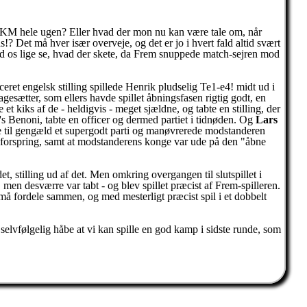
høj/KM hele ugen? Eller hvad der mon nu kan være tale om, når
s!? Det må hver især overveje, og det er jo i hvert fald altid svært
lad os lige se, hvad der skete, da Frem snuppede match-sejren mod
nceret engelsk stilling spillede Henrik pludselig Te1-e4! midt ud i
agesætter, som ellers havde spillet åbningsfasen rigtig godt, en
 et kiks af de - heldigvis - meget sjældne, og tabte en stilling, der
s Benoni, tabte en officer og dermed partiet i tidnøden. Og
Lars
e til gengæld et supergodt parti og manøvrerede modstanderen
gsforspring, samt at modstanderens konge var ude på den "åbne
t, stilling ud af det. Men omkring overgangen til slutspillet i
 men desværre var tabt - og blev spillet præcist af Frem-spilleren.
må fordele sammen, og med mesterligt præcist spil i et dobbelt
selvfølgelig håbe at vi kan spille en god kamp i sidste runde, som