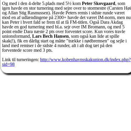
Og med i den 4-delte 5.plads med 5½ kom
Peter Skovgaard
, som
igen havde en stor turnering med sejre over to stormestre (Carsten Høi
og Allan Stig Rasmussen). Havde Peters remis i sidste runde været
mod en af udlændingene på 2300+ havde det været IM-norm, men nu
kan Peter i hvert fald se frem til at få FM-titlen. Også Dara Akdag
havde en god turnering med bl.a. sejr over IM Bromann, og med 5
point endte Dara næste 2 pts over forventet score. Kun vores travle
unionsformand,
Lars Bech Hansen
, som også kan lide at spille
skak(!), fik en dårlig start og måtte "trække i nødbremsen" og sejle i
land med remiser i de sidste 4 runder, alt i alt dog tæt på den
forventede score med 3 pts.
Link til turneringen:
http://www.kobenhavnsskakunion.dk/index.php?
sid=98