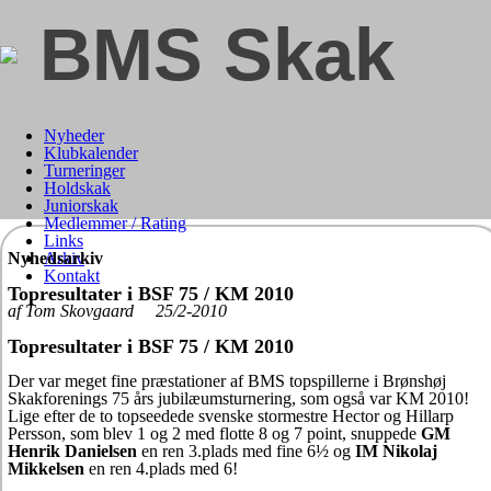
BMS Skak
Nyheder
Klubkalender
Turneringer
Holdskak
Juniorskak
Medlemmer / Rating
Links
Nyhedsarkiv
Arkiv
Kontakt
Topresultater i BSF 75 / KM 2010
af Tom Skovgaard 25/2-2010
Topresultater i BSF 75 / KM 2010
Der var meget fine præstationer af BMS topspillerne i Brønshøj
Skakforenings 75 års jubilæumsturnering, som også var KM 2010!
Lige efter de to topseedede svenske stormestre Hector og Hillarp
Persson, som blev 1 og 2 med flotte 8 og 7 point, snuppede
GM
Henrik Danielsen
en ren 3.plads med fine 6½ og
IM Nikolaj
Mikkelsen
en ren 4.plads med 6!