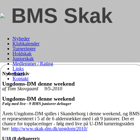
BMS Skak
Nyheder
Klubkalender
Turneringer
Holdskak
Juniorskak
Medlemmer / Rating
Links
Nyhedsarkiv
Arkiv
Kontakt
Ungdoms-DM denne weekend
af Tom Skovgaard 9/5-2010
Ungdoms-DM denne weekend
Følg med live - 9 BMS juniorer deltager
Årets Ungdoms-DM spilles i Skanderborg i denne weekend, og BMS
er repræsenteret i 5 af de 6 aldersrækker med i alt 9 juniorer. Der er
chance for topplaceringer - følg med live på U-DM turneringssiden
her:
http://www.skak-dm.dk/ungdom/2010/
U18 (8 deltagere):