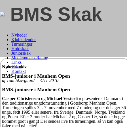
BMS Skak
Nyheder
Klubkalender
Turneringer
Holdskak
Juniorskak
Medlemmer / Rating
Links
Nyhedsarkiv
Arkiv
Kontakt
BMS-juniorer i Manhem Open
af Tom Skovgaard 4/11-2010
BMS-juniorer i Manhem Open
Casper Christensen
og
Michael Vesterli
repræsenterer Danmark i
den traditionsrige ungdomsturnering i Göteborg: Manhem Open.
Turneringen spilles 3. - 7. november med 7 runder, og der deltager 36
unge, født 1995 eller senere, fra Sverige, Danmark, Norge, Tyskland
og Polen. Efter 2 runder har Michael 2 og Casper 1½, så de er begge
kommet godt i gang! Der sendes live fra turneringen, så vi kan også
følge med på nettet!