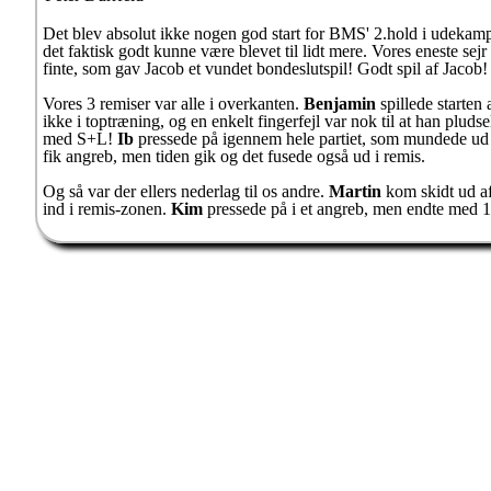
Det blev absolut ikke nogen god start for BMS' 2.hold i udek
det faktisk godt kunne være blevet til lidt mere. Vores eneste sejr
finte, som gav Jacob et vundet bondeslutspil! Godt spil af Jacob!
Vores 3 remiser var alle i overkanten.
Benjamin
spillede starten
ikke i toptræning, og en enkelt fingerfejl var nok til at han pl
med S+L!
Ib
pressede på igennem hele partiet, som mundede ud 
fik angreb, men tiden gik og det fusede også ud i remis.
Og så var der ellers nederlag til os andre.
Martin
kom skidt ud af
ind i remis-zonen.
Kim
pressede på i et angreb, men endte med 1