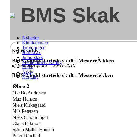
BMS Skak
Nyheder
Klubkalender
Turneringer
Nyhedsarkiv
Holdskak
Juniorskak
BMS 2.hold startede skidt i MesterrÃ¦kken
Medlemmer / Rating
af Tom Skovgaard 20/11-2010
Links
Arkiv
BMS 2.hold startede skidt i Mesterrækken
Kontakt
Øbro 2
Ole Bo Andersen
Max Hansen
Niels Kirkegaard
Nils Petersen
Niels Chr. Schiødt
Claus Pakmor
Søren Møller Hansen
Peter Dürrfeld