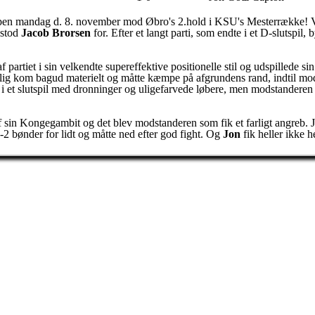
ampen mandag d. 8. november mod Øbro's 2.hold i KSU's Mesterrække! 
 stod
Jacob Brorsen
for. Efter et langt parti, som endte i et D-slutsp
 af partiet i sin velkendte supereffektive positionelle stil og udspillede
udselig kom bagud materielt og måtte kæmpe på afgrundens rand, indtil m
i et slutspil med dronninger og uligefarvede løbere, men modstanderen 
 sin Kongegambit og det blev modstanderen som fik et farligt angreb. J
-2 bønder for lidt og måtte ned efter god fight. Og
Jon
fik heller ikke 