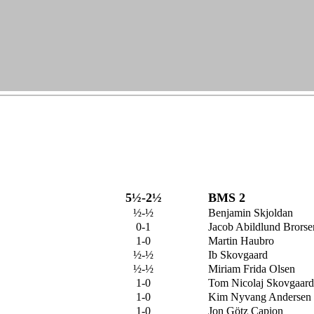
5½-2½
BMS 2
½-½
Benjamin Skjoldan
0-1
Jacob Abildlund Brorse
1-0
Martin Haubro
½-½
Ib Skovgaard
½-½
Miriam Frida Olsen
1-0
Tom Nicolaj Skovgaard
1-0
Kim Nyvang Andersen
1-0
Jon Götz Capion