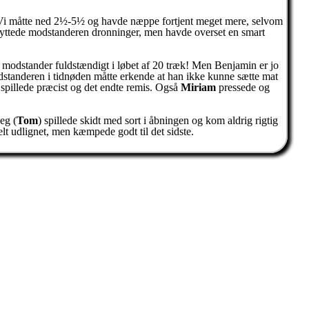
Vi måtte ned 2½-5½ og havde næppe fortjent meget mere, selvom
il, byttede modstanderen dronninger, men havde overset en smart
 sin modstander fuldstændigt i løbet af 20 træk! Men Benjamin er jo
odstanderen i tidnøden måtte erkende at han ikke kunne sætte mat
spillede præcist og det endte remis. Også
Miriam
pressede og
eg (
Tom
) spillede skidt med sort i åbningen og kom aldrig rigtig
helt udlignet, men kæmpede godt til det sidste.