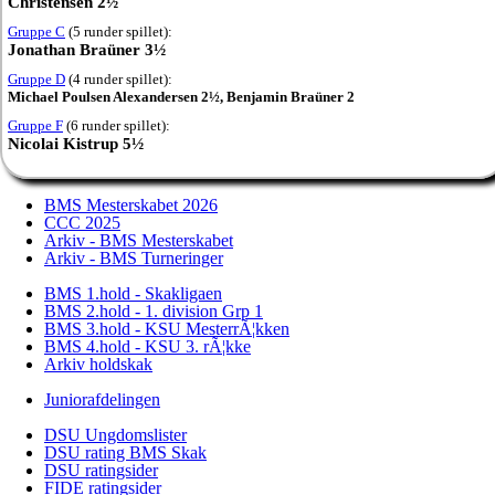
Christensen 2½
Gruppe C
(5 runder spillet):
Jonathan Braüner 3½
Gruppe D
(4 runder spillet):
Michael Poulsen Alexandersen 2½,
Benjamin Braüner 2
Gruppe F
(6 runder spillet):
Nicolai Kistrup 5½
BMS Mesterskabet 2026
CCC 2025
Arkiv - BMS Mesterskabet
Arkiv - BMS Turneringer
BMS 1.hold - Skakligaen
BMS 2.hold - 1. division Grp 1
BMS 3.hold - KSU MesterrÃ¦kken
BMS 4.hold - KSU 3. rÃ¦kke
Arkiv holdskak
Juniorafdelingen
DSU Ungdomslister
DSU rating BMS Skak
DSU ratingsider
FIDE ratingsider