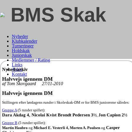
BMS Skak
Nyheder
Klubkalender
Turneringer
Holdskak
Juniorskak
Medlemmer / Rating
Links
Nyhedsarkiv
Arkiv
Kontakt
Halvvejs igennem DM
af Tom Skovgaard 27/11-2010
Halvvejs igennem DM
Stillingen efter lørdagens runder i Skoleskak-DM er for BMS juniorerne således:
Gruppe A
(5 runder spillet):
Dara Akdag 4, Nicolai Kvist Brondt Pedersen 3½
Jon Capion 2½
,
Gruppe B
(5 runder spillet):
Casper
Martin Haubro
og
Michael E. Vesterli 4, Morten A. Poulsen
og