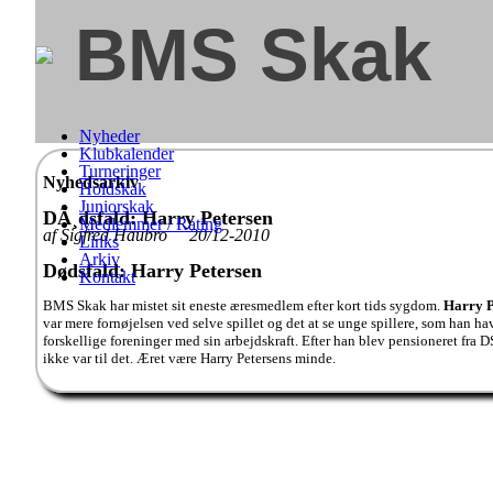
BMS Skak
Nyheder
Klubkalender
Turneringer
Nyhedsarkiv
Holdskak
Juniorskak
DÃ¸dsfald: Harry Petersen
Medlemmer / Rating
af Sigfred Haubro 20/12-2010
Links
Arkiv
Dødsfald: Harry Petersen
Kontakt
BMS Skak har mistet sit eneste æresmedlem efter kort tids sygdom.
Harry P
var mere fornøjelsen ved selve spillet og det at se unge spillere, som han ha
forskellige foreninger med sin arbejdskraft. Efter han blev pensioneret fra
ikke var til det. Æret være Harry Petersens minde.