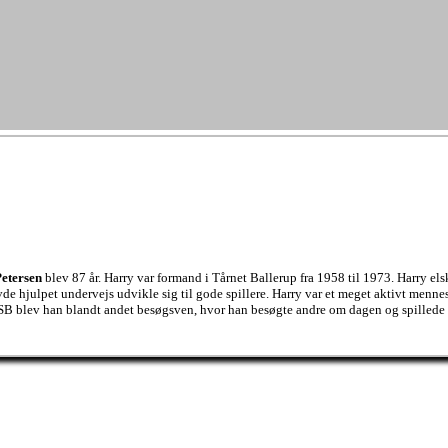
etersen
blev 87 år. Harry var formand i Tårnet Ballerup fra 1958 til 1973. Harry els
vde hjulpet undervejs udvikle sig til gode spillere. Harry var et meget aktivt menne
 DSB blev han blandt andet besøgsven, hvor han besøgte andre om dagen og spillede 