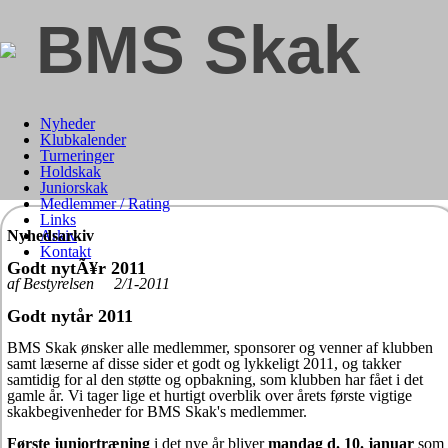
BMS Skak
Nyheder
Klubkalender
Turneringer
Holdskak
Juniorskak
Medlemmer / Rating
Links
Nyhedsarkiv
Arkiv
Kontakt
Godt nytÃ¥r 2011
af Bestyrelsen 2/1-2011
Godt nytår 2011
BMS Skak ønsker alle medlemmer, sponsorer og venner af klubben
samt læserne af disse sider et godt og lykkeligt 2011, og takker
samtidig for al den støtte og opbakning, som klubben har fået i det
gamle år. Vi tager lige et hurtigt overblik over årets første vigtige
skakbegivenheder for BMS Skak's medlemmer.
Første juniortræning
i det nye år bliver
mandag d. 10. januar
som