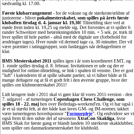
sædvanlig kl. 17.00.
Første klubarrangement
- for de voksne og de stærkeste/ældste af
juniorerne - bliver
pokalmesterskabet, som spilles på årets første
klubaften tirsdag d. 4. januar kl. 19,30!
Tilmelding sker ved at
møde frem inden kl. 19,25 og melde sig. Det forventes at vi spiller 6
runder Schweitzer med betænkningstiden 10 min. + 5 sek. pr. træk til
hver spiller til hele partiet - altså med de digitale ure (forbehold for
ændringer tages). Hver runde vil dermed tage ca. 30 minutter. Der vil
være præmier i ratinggrupper, som fastlægges når deltagerlisten er
klar.
BMS Mesterskabet 2011
spilles igen i år som koordineret EMT, og
1. runde spilles tirsdag d. 8. februar. Invitationen er ude og der er
mulighed for online-tilmelding, se link i spalten til venstre. Der er god
"luft" i kalenderen til at spille udsatte partier, så vi håber både at få
mange deltagere og at få et godt felt i den øverste gruppe, hvor der
spilles om klubmesterskabet 2011!
Lidt længere inde i 2011 skal vi gøre klar til vores 2011-version - den
7. udgave! - af turneringen
Copenhagen Chess Challenge, som
spilles 18 - 22. maj
hen over Bededags-weekend'en. Og vi har også i
år et så stærkt felt, at der både kan laves GM- og IM-normer, takket
være turneringens hovedsponsor "
Formuepleje
". Og endvidere ser vi
også frem til den sidste del af sæsonens
XtraCon Skakliga
, hvor
BMS Skak for første gang er blandt landets 10 stærkeste skakklubber,
som spiller om danmarksmesterskabet for klubhold.