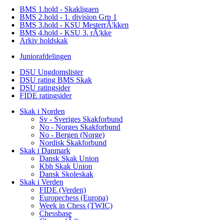
BMS 1.hold - Skakligaen
BMS 2.hold - 1. division Grp 1
BMS 3.hold - KSU MesterrÃ¦kken
BMS 4.hold - KSU 3. rÃ¦kke
Arkiv holdskak
Juniorafdelingen
DSU Ungdomslister
DSU rating BMS Skak
DSU ratingsider
FIDE ratingsider
Skak i Norden
Sv - Sveriges Skakforbund
No - Norges Skakforbund
No - Bergen (Norge)
Nordisk Skakforbund
Skak i Danmark
Dansk Skak Union
Kbh Skak Union
Dansk Skoleskak
Skak i Verden
FIDE (Verden)
Europechess (Europa)
Week in Chess (TWIC)
Chessbase