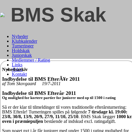
BMS Skak
Nyheder
Klubkalender
Turneringer
Holdskak
Juniorskak
Medlemmer / Rating
Links
Nyhedsarkiv
Arkiv
Kontakt
Indbydelse til BMS EfterÃ¥r 2011
af Tom Skovgaard 19/7-2011
Indbydelse til BMS Efterår 2011
Og mulighed for kortere partier for juniorer med op til 1500 i rating
Så er der klar til tilmeldinger til vores traditionelle efterårsturnering:
BMS Efterår! Turneringen spilles på følgende
7 tirsdage kl. 19:00:
23/8, 30/8, 13/9, 20/9, 27/9, 11/10, 25/10
. BMS Skak lægger
1000 kr
oven i præmiepuljen
bestående af indskud excl. ratingafgift.
Som noget nyt i år får juniorer med under 1500 i rating mulighed for