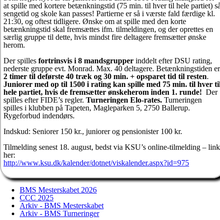
at spille med kortere betænkningstid (75 min. til hver til hele partiet) s
sengetid og skole kan passes! Partierne er så i værste fald færdige kl.
21:30, og oftest tidligere. Ønske om at spille med den korte
betænkningstid skal fremsættes ifm. tilmeldingen, og der oprettes en
særlig gruppe til dette, hvis mindst fire deltagere fremsætter ønske
herom.
Der spilles
fortrinsvis i 8 mandsgrupper
inddelt efter DSU rating,
nederste gruppe evt. Monrad. Max. 40 deltagere. Betænkningstiden er
2 timer til deførste 40 træk og 30 min. + opsparet tid til resten
.
Juniorer med op til 1500 i rating kan spille med 75 min. til hver ti
hele partiet, hvis de fremsætter ønskeherom inden 1. runde!
Der
spilles efter FIDE’s regler.
Turneringen Elo-rates.
Turneringen
spilles i klubben på Tapeten, Magleparken 5, 2750 Ballerup.
Rygeforbud indendørs.
Indskud: Seniorer 150 kr., juniorer og pensionister 100 kr.
Tilmelding senest 18. august, bedst via KSU’s online-tilmelding – link
her:
http://www.ksu.dk/kalender/dotnet/viskalender.aspx?id=975
BMS Mesterskabet 2026
CCC 2025
Arkiv - BMS Mesterskabet
Arkiv - BMS Turneringer