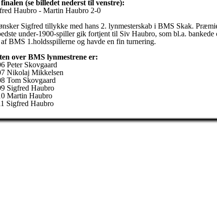
finalen (se billedet nederst til venstre):
fred Haubro - Martin Haubro 2-0
ønsker Sigfred tillykke med hans 2. lynmesterskab i BMS Skak. Præmi
 bedste under-1900-spiller gik fortjent til Siv Haubro, som bl.a. bankede 
 af BMS 1.holdsspillerne og havde en fin turnering.
ten over BMS lynmestrene er:
6 Peter Skovgaard
7 Nikolaj Mikkelsen
08 Tom Skovgaard
9 Sigfred Haubro
0 Martin Haubro
1 Sigfred Haubro