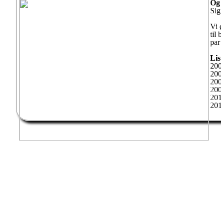
Og 
Sig
Vi 
til
par
Lis
200
200
20
200
201
201