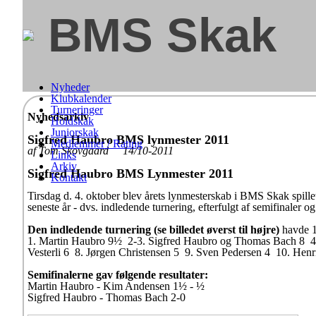
BMS Skak
Nyheder
Klubkalender
Turneringer
Nyhedsarkiv
Holdskak
Juniorskak
Sigfred Haubro BMS lynmester 2011
Medlemmer / Rating
af Tom Skovgaard 14/10-2011
Links
Arkiv
Sigfred Haubro BMS Lynmester 2011
Kontakt
Tirsdag d. 4. oktober blev årets lynmesterskab i BMS Skak spille
seneste år - dvs. indledende turnering, efterfulgt af semifinaler og
Den indledende turnering (se billedet øverst til højre)
havde 11
1. Martin Haubro 9½ 2-3. Sigfred Haubro og Thomas Bach 8 
Vesterli 6 8. Jørgen Christensen 5 9. Sven Pedersen 4 10. Hen
Semifinalerne gav følgende resultater:
Martin Haubro - Kim Andensen 1½ - ½
Sigfred Haubro - Thomas Bach 2-0