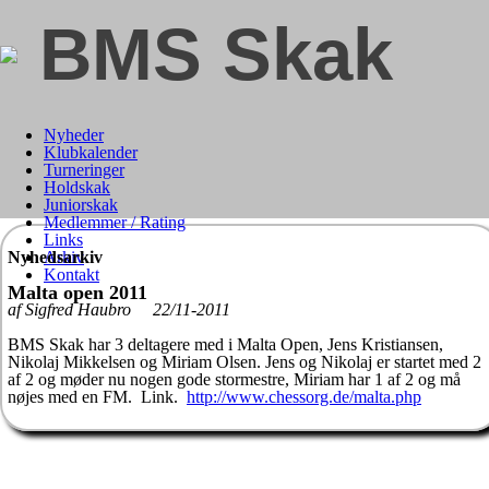
BMS Skak
Nyheder
Klubkalender
Turneringer
Holdskak
Juniorskak
Medlemmer / Rating
Links
Nyhedsarkiv
Arkiv
Kontakt
Malta open 2011
af Sigfred Haubro 22/11-2011
BMS Skak har 3 deltagere med i Malta Open, Jens Kristiansen,
Nikolaj Mikkelsen og Miriam Olsen. Jens og Nikolaj er startet med 2
af 2 og møder nu nogen gode stormestre, Miriam har 1 af 2 og må
nøjes med en FM. Link.
http://www.chessorg.de/malta.php