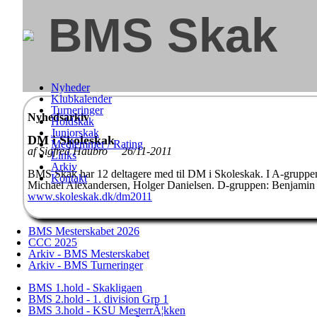
BMS Skak
Nyheder
Klubkalender
Turneringer
Nyhedsarkiv
Holdskak
Juniorskak
DM i Skoleskak
Medlemmer / Rating
af Sigfred Haubro 26/11-2011
Links
Arkiv
BMS Skak har 12 deltagere med til DM i Skoleskak. I A-gruppen
Kontakt
Michael Alexandersen, Holger Danielsen. D-gruppen: Benjamin 
www.skoleskak.dk/dm2011
BMS Mesterskabet 2026
CCC 2025
Arkiv - BMS Mesterskabet
Arkiv - BMS Turneringer
BMS 1.hold - Skakligaen
BMS 2.hold - 1. division Grp 1
BMS 3.hold - KSU MesterrÃ¦kken