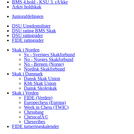
BMS 4.hold - KSU 3. rÃ¦kke
Arkiv holdskak
Juniorafdelingen
DSU Ungdomslister
DSU rating BMS Skak
DSU ratingsider
FIDE ratingsider
Skak i Norden
Sv - Sveriges Skakforbund
No - Norges Skakforbund
No - Bergen (Norge)
Nordisk Skakforbund
Skak i Danmark
Dansk Skak Union
Kbh Skak Union
Dansk Skoleskak
Skak i Verden
FIDE (Verden)
Europechess (Europa)
Week in Chess (TWIC)
Chessbase
ChesscafÃ©
Chessvibes
FIDE turneringskalender