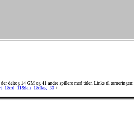
 der deltog 14 GM og 41 andre spillere med titler. Links til turneringen
x?art=1&rd=11&lan=1&flag=30
+