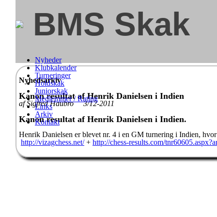
BMS Skak
Nyheder
Klubkalender
Turneringer
Nyhedsarkiv
Holdskak
Juniorskak
Kanon resultat af Henrik Danielsen i Indien
Medlemmer / Rating
af Sigfred Haubro 3/12-2011
Links
Arkiv
Kanon resultat af Henrik Danielsen i Indien.
Kontakt
Henrik Danielsen er blevet nr. 4 i en GM turnering i Indien, hvor
http://vizagchess.net/
+
http://chess-results.com/tnr60605.asp