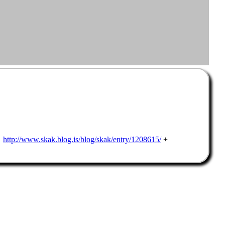
:
http://www.skak.blog.is/blog/skak/entry/1208615/
+