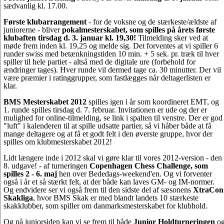
sædvanlig kl. 17.00.
Første klubarrangement
- for de voksne og de stærkeste/ældste af
juniorerne - bliver
pokalmesterskabet, som spilles på årets første
klubaften tirsdag d. 3. januar kl. 19,30!
Tilmelding sker ved at
møde frem inden kl. 19,25 og melde sig. Det forventes at vi spiller 6
runder swiss med betænkningstiden 10 min. + 5 sek. pr. træk til hver
spiller til hele partiet - altså med de digitale ure (forbehold for
ændringer tages). Hver runde vil dermed tage ca. 30 minutter. Der vil
være præmier i ratinggrupper, som fastlægges når deltagerlisten er
klar.
BMS Mesterskabet 2012
spilles igen i år som koordineret EMT, og
1. runde spilles tirsdag d. 7. februar. Invitationen er ude og der er
mulighed for online-tilmelding, se link i spalten til venstre. Der er god
"luft" i kalenderen til at spille udsatte partier, så vi håber både at få
mange deltagere og at få et godt felt i den øverste gruppe, hvor der
spilles om klubmesterskabet 2012!
Lidt længere inde i 2012 skal vi gøre klar til vores 2012-version - den
8. udgave! - af turneringen
Copenhagen Chess Challenge, som
spilles 2 - 6. maj
hen over Bededags-weekend'en. Og vi forventer
også i år et så stærkt felt, at der både kan laves GM- og IM-normer.
Og endvidere ser vi også frem til den sidste del af sæsonens
XtraCon
Skakliga
, hvor BMS Skak er med blandt landets 10 stærkeste
skakklubber, som spiller om danmarksmesterskabet for klubhold.
Og på juniorsiden kan vi se frem til både
Junior Holdturneringen
o