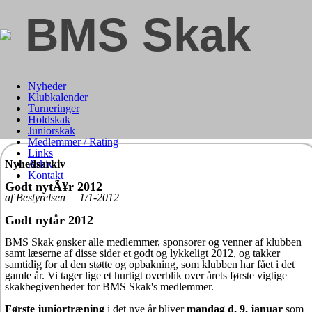
BMS Skak
Nyheder
Klubkalender
Turneringer
Holdskak
Juniorskak
Medlemmer / Rating
Links
Nyhedsarkiv
Arkiv
Kontakt
Godt nytÃ¥r 2012
af Bestyrelsen 1/1-2012
Godt nytår 2012
BMS Skak ønsker alle medlemmer, sponsorer og venner af klubben
samt læserne af disse sider et godt og lykkeligt 2012, og takker
samtidig for al den støtte og opbakning, som klubben har fået i det
gamle år. Vi tager lige et hurtigt overblik over årets første vigtige
skakbegivenheder for BMS Skak's medlemmer.
Første juniortræning
i det nye år bliver
mandag d. 9. januar
som