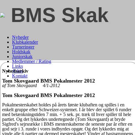
BMS Skak
Nyheder
Klubkalender
Turneringer
Holdskak
Juniorskak
Medlemmer / Rating
Links
Nyhedsarkiv
Arkiv
Kontakt
Tom Skovgaard BMS Pokalmester 2012
af Tom Skovgaard 4/1-2012
Tom Skovgaard BMS Pokalmester 2012
Pokalmesterskabet holdes på årets første klubaften og spilles i en
enkelt gruppe efter Schweizer-systemet. I år blev der spillet 6 runder
med betænkningstiden 7 min. + 5 sek. pr. træk til hver spiller til hele
partiet. Og det lykkedes undertegnede (Tom Skovgaard) at bryde
Sigfred's sejrsrække i BMS mesterskaberne de seneste par år efter en
god sejr i 3. runde i vores indbyrdes opgør. Og det lykkedes mig at
vinde alle 6 partier og dermed mesterskabet! Vinder af basisgruppens