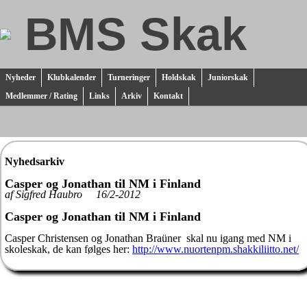
BMS Skak
Nyheder
Klubkalender
Turneringer
Holdskak
Juniorskak
Medlemmer / Rating
Links
Arkiv
Kontakt
Nyhedsarkiv
Casper og Jonathan til NM i Finland
af Sigfred Haubro 16/2-2012
Casper og Jonathan til NM i Finland
Casper Christensen og Jonathan Braüner skal nu igang med NM i
skoleskak, de kan følges her:
http://www.nuortenpm.shakkiliitto.net/