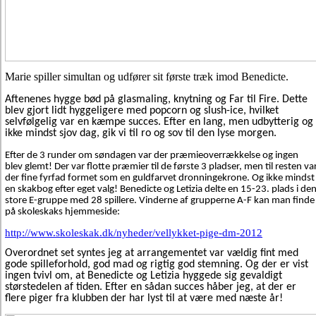
Marie spiller simultan og udfører sit første træk imod Benedicte.
Aftenenes hygge bød på glasmaling, knytning og Far til Fire. Dette
blev gjort lidt hyggeligere med popcorn og slush-ice, hvilket
selvfølgelig var en kæmpe succes. Efter en lang, men udbytterig og
ikke mindst sjov dag, gik vi til ro og sov til den lyse morgen.
Efter de 3 runder om søndagen var der præmieoverrækkelse og ingen
blev glemt! Der var flotte præmier til de første 3 pladser, men til resten va
der fine fyrfad formet som en guldfarvet dronningekrone. Og ikke mindst
en skakbog efter eget valg! Benedicte og Letizia delte en 15-23. plads i de
store E-gruppe med 28 spillere. Vinderne af grupperne A-F kan man finde
på skoleskaks hjemmeside:
http://www.skoleskak.dk/nyheder/vellykket-pige-dm-2012
Overordnet set syntes jeg at arrangementet var vældig fint med
gode spilleforhold, god mad og rigtig god stemning. Og der er vist
ingen tvivl om, at Benedicte og Letizia hyggede sig gevaldigt
størstedelen af tiden. Efter en sådan succes håber jeg, at der er
flere piger fra klubben der har lyst til at være med næste år!