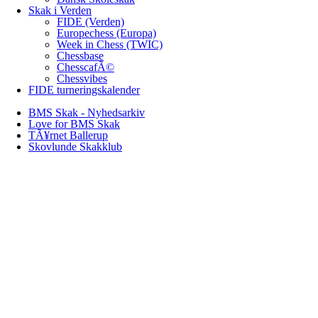
Skak i Verden
FIDE (Verden)
Europechess (Europa)
Week in Chess (TWIC)
Chessbase
ChesscafÃ©
Chessvibes
FIDE turneringskalender
BMS Skak - Nyhedsarkiv
Love for BMS Skak
TÃ¥rnet Ballerup
Skovlunde Skakklub