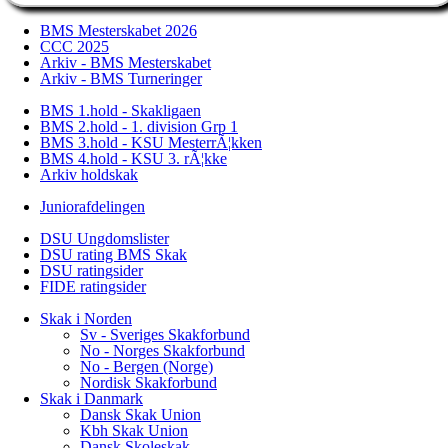
BMS Mesterskabet 2026
CCC 2025
Arkiv - BMS Mesterskabet
Arkiv - BMS Turneringer
BMS 1.hold - Skakligaen
BMS 2.hold - 1. division Grp 1
BMS 3.hold - KSU MesterrÃ¦kken
BMS 4.hold - KSU 3. rÃ¦kke
Arkiv holdskak
Juniorafdelingen
DSU Ungdomslister
DSU rating BMS Skak
DSU ratingsider
FIDE ratingsider
Skak i Norden
Sv - Sveriges Skakforbund
No - Norges Skakforbund
No - Bergen (Norge)
Nordisk Skakforbund
Skak i Danmark
Dansk Skak Union
Kbh Skak Union
Dansk Skoleskak