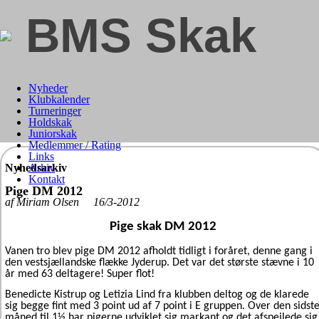
BMS Skak
Nyheder
Klubkalender
Turneringer
Holdskak
Juniorskak
Medlemmer / Rating
Links
Nyhedsarkiv
Arkiv
Kontakt
Pige DM 2012
af Miriam Olsen 16/3-2012
Pige skak DM 2012
Vanen tro blev pige DM 2012 afholdt tidligt i foråret, denne gang i
den vestsjællandske flække Jyderup. Det var det største stævne i 10
år med 63 deltagere! Super flot!
Benedicte Kistrup og Letizia Lind fra klubben deltog og de klarede
sig begge fint med 3 point ud af 7 point i E gruppen. Over den sidst
måned til 1½ har pigerne udviklet sig markant og det afspejlede sig