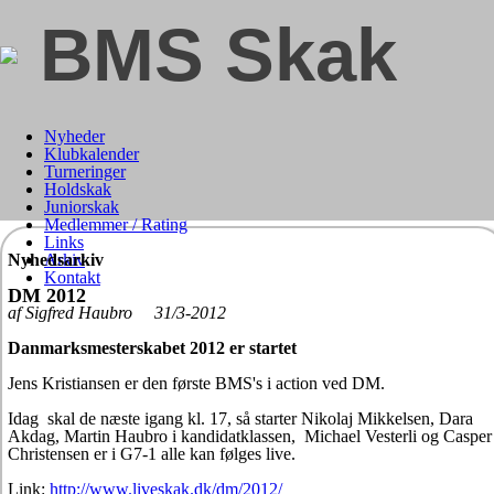
BMS Skak
Nyheder
Klubkalender
Turneringer
Holdskak
Juniorskak
Medlemmer / Rating
Links
Nyhedsarkiv
Arkiv
Kontakt
DM 2012
af Sigfred Haubro 31/3-2012
Danmarksmesterskabet 2012 er startet
Jens Kristiansen er den første BMS's i action ved DM.
Idag skal de næste igang kl. 17, så starter Nikolaj Mikkelsen, Dara
Akdag, Martin Haubro i kandidatklassen, Michael Vesterli og Casper
Christensen er i G7-1 alle kan følges live.
Link:
http://www.liveskak.dk/dm/2012/