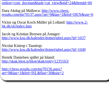
option=com_docman&task=cat_view&gid=24&Itemid=60
Dara Akdag på Mallorca:
http://www.chess-
results.com/tnr70137.aspx?art=9&lan=1&fed=DEN&snr=6
Victor og Oscar Koch-Müller på Lolland:
http://www.2-
hk.dk/sls/index.htm
Jacob og Kristian Brorsen på Amager:
http://www.ksu.dk/kalender/dotnet/tabel.aspx?id=1037
Nicolai Kistrup i Taastrup:
http://www.ksu.dk/kalender/dotnet/tabel.aspx?id=1049
Henrik Danielsen spiller på Island:
http://skak.blog.is/blog/skak/entry/1235163/
http://chess-results.com/tnr70156.aspx?
art=9&lan=1&fed=ISL&flag=30&snr=2