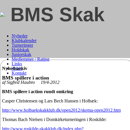
BMS Skak
Nyheder
Klubkalender
Turneringer
Holdskak
Juniorskak
Medlemmer / Rating
Links
Nyhedsarkiv
Arkiv
Kontakt
BMS spillere i action
af Sigfred Haubro 19/4-2012
BMS spillere i action rundt omkring
Casper Christensen og Lars Bech Hansen i Holbæk:
http://www.holbaekskakklub.dk/open2012/skema-open2012.htm
Thomas Bach Nielsen i Domkirketurneringen i Roskilde:
http://www.roskilde-skakklub.dk/index.php?