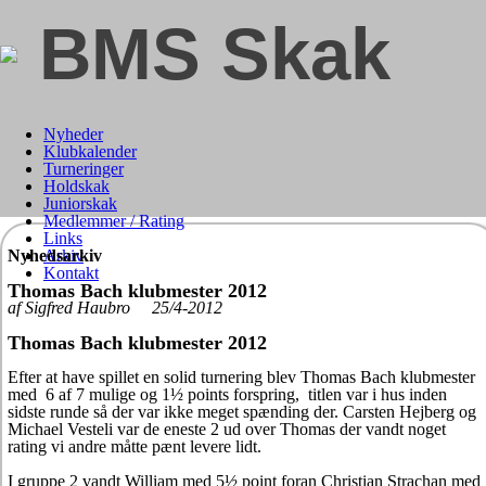
BMS Skak
Nyheder
Klubkalender
Turneringer
Holdskak
Juniorskak
Medlemmer / Rating
Links
Nyhedsarkiv
Arkiv
Kontakt
Thomas Bach klubmester 2012
af Sigfred Haubro 25/4-2012
Thomas Bach klubmester 2012
Efter at have spillet en solid turnering blev Thomas Bach klubmester
med 6 af 7 mulige og 1½ points forspring, titlen var i hus inden
sidste runde så der var ikke meget spænding der. Carsten Hejberg og
Michael Vesteli var de eneste 2 ud over Thomas der vandt noget
rating vi andre måtte pænt levere lidt.
I gruppe 2 vandt William med 5½ point foran Christian Strachan med