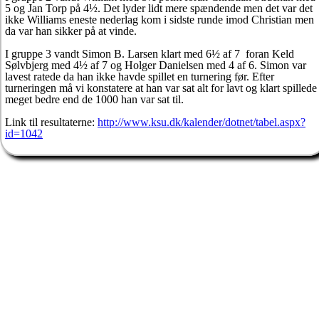
5 og Jan Torp på 4½. Det lyder lidt mere spændende men det var det
ikke Williams eneste nederlag kom i sidste runde imod Christian men
da var han sikker på at vinde.
I gruppe 3 vandt Simon B. Larsen klart med 6½ af 7 foran Keld
Sølvbjerg med 4½ af 7 og Holger Danielsen med 4 af 6. Simon var
lavest ratede da han ikke havde spillet en turnering før. Efter
turneringen må vi konstatere at han var sat alt for lavt og klart spillede
meget bedre end de 1000 han var sat til.
Link til resultaterne:
http://www.ksu.dk/kalender/dotnet/tabel.aspx?
id=1042