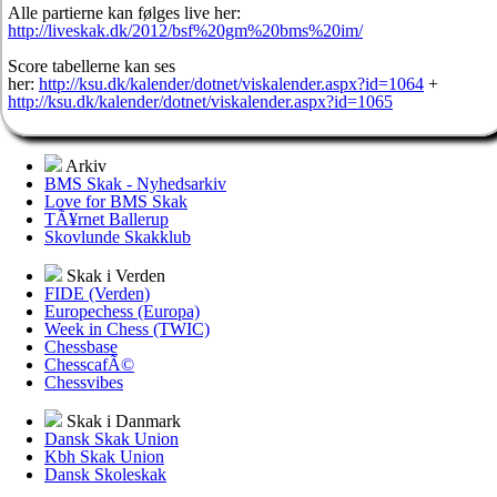
Alle partierne kan følges live her:
http://liveskak.dk/2012/bsf%20gm%20bms%20im/
Score tabellerne kan ses
her:
http://ksu.dk/kalender/dotnet/viskalender.aspx?id=1064
+
http://ksu.dk/kalender/dotnet/viskalender.aspx?id=1065
Arkiv
BMS Skak - Nyhedsarkiv
Love for BMS Skak
TÃ¥rnet Ballerup
Skovlunde Skakklub
Skak i Verden
FIDE (Verden)
Europechess (Europa)
Week in Chess (TWIC)
Chessbase
ChesscafÃ©
Chessvibes
Skak i Danmark
Dansk Skak Union
Kbh Skak Union
Dansk Skoleskak