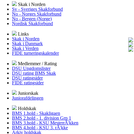
Skak i Norden
Sv - Sveriges Skakforbund
No - Norges Skakforbund
No - Bergen (Norge)
Nordisk Skakforbund
Links
Skak i Norden
Skak i Danmark
Skak i Verden
FIDE turneringskalender
Medlemmer / Rating
DSU Ungdomslister
DSU rating BMS Skak
DSU ratingsider
FIDE ratingsider
Juniorskak
Juniorafdelingen
Holdskak
BMS 1.hold - Skakligaen
BMS 2.hold - 1. division Grp 1
BMS 3.hold - KSU MesterrÃ¦kken
BMS 4.hold - KSU 3. rÃ¦kke
Arkiv holdskak