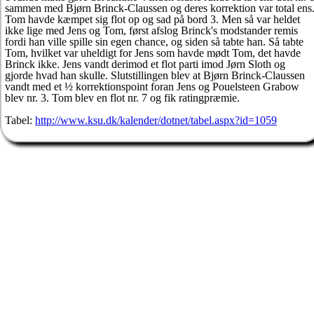
sammen med Bjørn Brinck-Claussen og deres korrektion var total ens
Tom havde kæmpet sig flot op og sad på bord 3. Men så var heldet
ikke lige med Jens og Tom, først afslog Brinck's modstander remis
fordi han ville spille sin egen chance, og siden så tabte han. Så tabte
Tom, hvilket var uheldigt for Jens som havde mødt Tom, det havde
Brinck ikke. Jens vandt derimod et flot parti imod Jørn Sloth og
gjorde hvad han skulle. Slutstillingen blev at Bjørn Brinck-Claussen
vandt med et ½ korrektionspoint foran Jens og Pouelsteen Grabow
blev nr. 3. Tom blev en flot nr. 7 og fik ratingpræmie.
Tabel:
http://www.ksu.dk/kalender/dotnet/tabel.aspx?id=1059