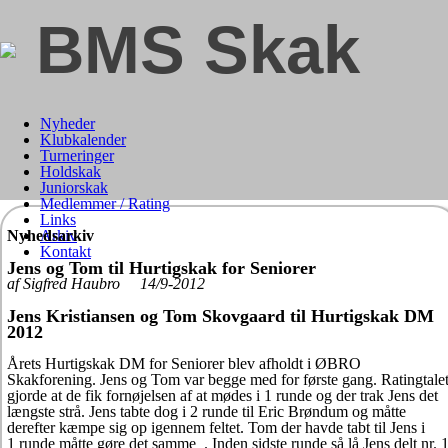
BMS Skak
Nyheder
Klubkalender
Turneringer
Holdskak
Juniorskak
Medlemmer / Rating
Links
Nyhedsarkiv
Arkiv
Kontakt
Jens og Tom til Hurtigskak for Seniorer
af Sigfred Haubro 14/9-2012
Jens Kristiansen og Tom Skovgaard til Hurtigskak DM
2012
Årets Hurtigskak DM for Seniorer blev afholdt i ØBRO
Skakforening. Jens og Tom var begge med for første gang. Ratingtale
gjorde at de fik fornøjelsen af at mødes i 1 runde og der trak Jens det
længste strå. Jens tabte dog i 2 runde til Eric Brøndum og måtte
derefter kæmpe sig op igennem feltet. Tom der havde tabt til Jens i
1 runde måtte gøre det samme
. Inden sidste runde så lå Jens delt nr. 