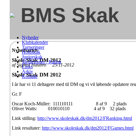
BMS Skak
Nyheder
Klubkalender
Turneringer
Nyhedsarkiv
Holdskak
Juniorskak
Skole Skak DM 2012
Medlemmer / Rating
af Sigfred Haubro 25/11-2012
Links
Arkiv
Skole Skak DM 2012
Kontakt
I år har vi 11 deltagere med til DM og vi vil løbende opdatere re
Gr. F
Oscar Koch-Müller: 111110111 8 af 9 2 plads
Oliver Watts: 010010110 4 af 9 32 plads
Link stilling:
http://www.skoleskak.dk/dm2012/FRanking.html
Link resultater:
http://www.skoleskak.dk/dm2012/FGames.html