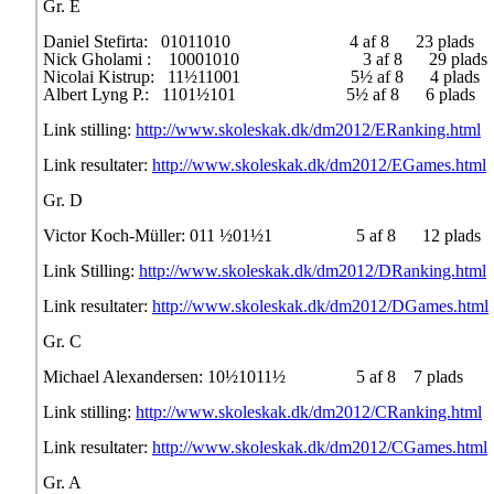
Gr. E
Daniel Stefirta: 01011010 4 af 8 23 plads
Nick Gholami : 10001010 3 af 8 29 plad
Nicolai Kistrup: 11½11001 5½ af 8 4 plads
Albert Lyng P.: 1101½101 5½ af 8 6 plads
Link stilling:
http://www.skoleskak.dk/dm2012/ERanking.html
Link resultater:
http://www.skoleskak.dk/dm2012/EGames.html
Gr. D
Victor Koch-Müller: 011 ½01½1 5 af 8 12 plads
Link Stilling:
http://www.skoleskak.dk/dm2012/DRanking.html
Link resultater:
http://www.skoleskak.dk/dm2012/DGames.html
Gr. C
Michael Alexandersen: 10½1011½ 5 af 8 7 plads
Link stilling:
http://www.skoleskak.dk/dm2012/CRanking.html
Link resultater:
http://www.skoleskak.dk/dm2012/CGames.html
Gr. A