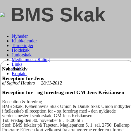
BMS Skak
Nyheder
Klubkalender
Turneringer
Holdskak
Juniorskak
Medlemmer / Rating
Links
Nyhedsarkiv
Arkiv
Kontakt
Reception for Jens
af Sigfred Haubro 28/11-2012
Reception for - og foredrag med GM Jens Kristiansen
Reception & foredrag
BMS Skak, Københavns Skak Union & Dansk Skak Union indbyder
i fællesskab til reception for - og foredrag med - den nykårede
verdensmester i seniorskak, GM Jens Kristiansen.
Tid: Fredag den 30. november kl. 18.00 til ?
Sted: BMS lokaler på Tapeten, Magleparken 5, 1. sal, 2750 Ballerup
Program: Efter en kort velkomst fra arrangørerne er der en uformel