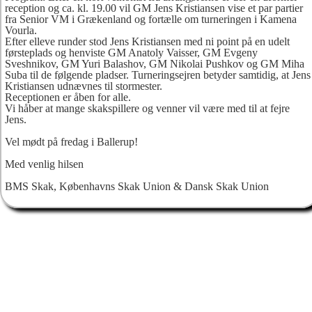
reception og ca. kl. 19.00 vil GM Jens Kristiansen vise et par partier
fra Senior VM i Grækenland og fortælle om turneringen i Kamena
Vourla.
Efter elleve runder stod Jens Kristiansen med ni point på en udelt
førsteplads og henviste GM Anatoly Vaisser, GM Evgeny
Sveshnikov, GM Yuri Balashov, GM Nikolai Pushkov og GM Miha
Suba til de følgende pladser. Turneringsejren betyder samtidig, at Jens
Kristiansen udnævnes til stormester.
Receptionen er åben for alle.
Vi håber at mange skakspillere og venner vil være med til at fejre
Jens.
Vel mødt på fredag i Ballerup!
Med venlig hilsen
BMS Skak, Københavns Skak Union & Dansk Skak Union