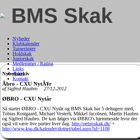
BMS Skak
Nyheder
Klubkalender
Turneringer
Holdskak
Juniorskak
Medlemmer / Rating
Links
Nyhedsarkiv
Arkiv
Kontakt
Ãbro - CXU NytÃ¥r
af Sigfred Haubro 27/12-2012
ØBRO - CXU Nytår
Så starter ØBRO - CXU Nytår og BMS Skak har 5 deltagere med,
Tobias Rostgaard, Michael Vesterli, Mikkel Jacobsen, Martin Haubro
og Sigfred Haubro. De kan følges via ØBRO's hjemmeside hvor der
også vil være live partier hver dag.
http://oebroskak.dk/
+
http://www.ksu.dk/kalender/dotnet/tabel.aspx?id=1108