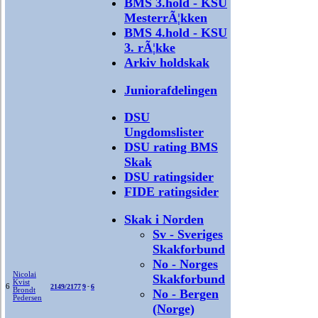
BMS 3.hold - KSU
MesterrÃ¦kken
BMS 4.hold - KSU
3. rÃ¦kke
Arkiv holdskak
Juniorafdelingen
DSU
Ungdomslister
DSU rating BMS
Skak
DSU ratingsider
FIDE ratingsider
Skak i Norden
Sv - Sveriges
Skakforbund
No - Norges
Nicolai
Skakforbund
Kvist
6
2149/2177
9
-
6
Brondt
No - Bergen
Pedersen
(Norge)