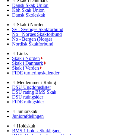
Skak i Danmark
Dansk Skak Union
Kbh Skak Union
Dansk Skoleskak
Skak i Norden
Sv - Sveriges Skakforbund
No - Norges Skakforbund
No - Bergen (Norge)
Nordisk Skakforbund
Links
Skak i Norden
Skak i Danmark
Skak i Verden
FIDE turneringskalender
Medlemmer / Rating
DSU Ungdomslister
DSU rating BMS Skak
DSU ratingsider
FIDE ratingsider
Juniorskak
Juniorafdelingen
Holdskak
BMS 1.hold - Skakligaen