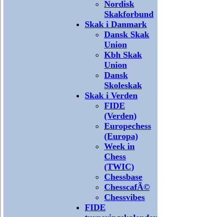
Nordisk
Skakforbund
Skak i Danmark
Dansk Skak
Union
Kbh Skak
Union
Dansk
Skoleskak
Skak i Verden
FIDE
(Verden)
Europechess
(Europa)
Week in
Chess
(TWIC)
Chessbase
ChesscafÃ©
Chessvibes
FIDE