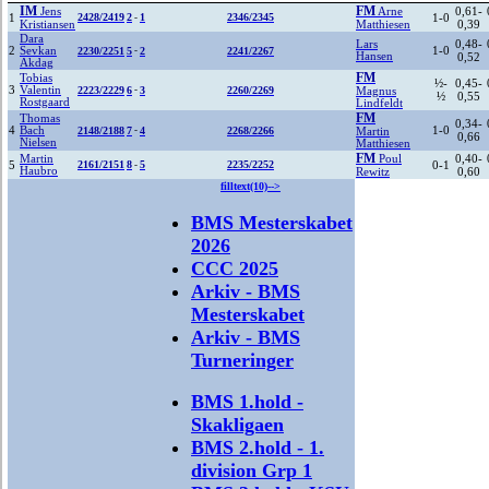
IM
FM
0,61-
Jens
Arne
1
2428/2419
2
1
2346/2345
1-0
-
0,39
Kristiansen
Matthiesen
Dara
0,48-
Lars
2
1-0
Sevkan
2230/2251
5
-
2
2241/2267
Hansen
0,52
Akdag
FM
Tobias
½-
0,45-
3
Valentin
2223/2229
6
-
3
2260/2269
Magnus
½
0,55
Rostgaard
Lindfeldt
FM
Thomas
0,34-
4
1-0
Bach
2148/2188
7
-
4
2268/2266
Martin
0,66
Nielsen
Matthiesen
FM
0,40-
Martin
Poul
5
2161/2151
8
5
2235/2252
0-1
-
Haubro
0,60
Rewitz
filltext(10)-->
BMS Mesterskabet
2026
CCC 2025
Arkiv - BMS
Mesterskabet
Arkiv - BMS
Turneringer
BMS 1.hold -
Skakligaen
BMS 2.hold - 1.
division Grp 1