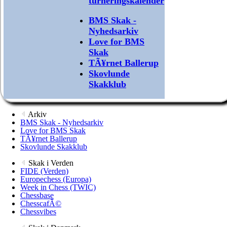
turneringskalender
BMS Skak -
Nyhedsarkiv
Love for BMS
Skak
TÃ¥rnet Ballerup
Skovlunde
Skakklub
Arkiv
BMS Skak - Nyhedsarkiv
Love for BMS Skak
TÃ¥rnet Ballerup
Skovlunde Skakklub
Skak i Verden
FIDE (Verden)
Europechess (Europa)
Week in Chess (TWIC)
Chessbase
ChesscafÃ©
Chessvibes