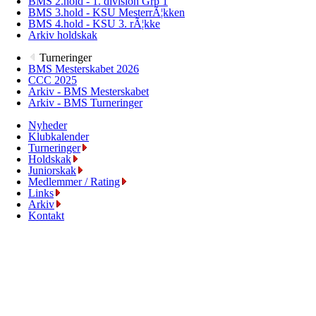
BMS 2.hold - 1. division Grp 1
BMS 3.hold - KSU MesterrÃ¦kken
BMS 4.hold - KSU 3. rÃ¦kke
Arkiv holdskak
Turneringer
BMS Mesterskabet 2026
CCC 2025
Arkiv - BMS Mesterskabet
Arkiv - BMS Turneringer
Nyheder
Klubkalender
Turneringer
Holdskak
Juniorskak
Medlemmer / Rating
Links
Arkiv
Kontakt