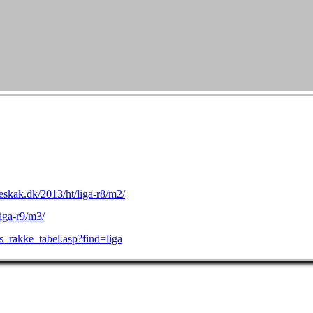
eskak.dk/2013/ht/liga-r8/m2/
iga-r9/m3/
s_rakke_tabel.asp?find=liga