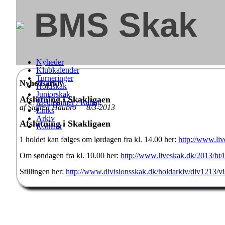
BMS Skak
Nyheder
Klubkalender
Turneringer
Nyhedsarkiv
Holdskak
Juniorskak
Afslutning i Skakligaen
Medlemmer / Rating
af Sigfred Haubro 8/3-2013
Links
Arkiv
Afslutning i Skakligaen
Kontakt
1 holdet kan følges om lørdagen fra kl. 14.00 her:
http://www.liv
Om søndagen fra kl. 10.00 her:
http://www.liveskak.dk/2013/ht/l
Stillingen her:
http://www.divisionsskak.dk/holdarkiv/div1213/vi