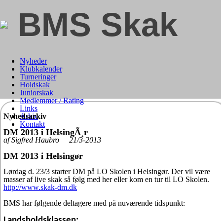
BMS Skak
Nyheder
Klubkalender
Turneringer
Holdskak
Juniorskak
Medlemmer / Rating
Links
Nyhedsarkiv
Arkiv
Kontakt
DM 2013 i HelsingÃ¸r
af Sigfred Haubro 21/3-2013
DM 2013 i Helsingør
Lørdag d. 23/3 starter DM på LO Skolen i Helsingør. Der vil være
masser af live skak så følg med her eller kom en tur til LO Skolen.
http://www.skak-dm.dk
BMS har følgende deltagere med på nuværende tidspunkt:
Landsholdsklassen: