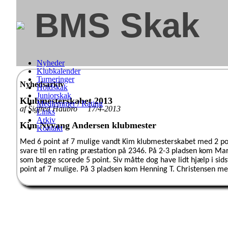
BMS Skak
Nyheder
Klubkalender
Turneringer
Nyhedsarkiv
Holdskak
Juniorskak
Klubmesterskabet 2013
Medlemmer / Rating
af Sigfred Haubro 17/4-2013
Links
Arkiv
Kim Nyvang Andersen klubmester
Kontakt
Med 6 point af 7 mulige vandt Kim klubmesterskabet med 2 point
svare til en rating præstation på 2346. På 2-3 pladsen kom Ma
som begge scorede 5 point. Siv måtte dog have lidt hjælp i sids
point af 7 mulige. På 3 pladsen kom Henning T. Christensen med 