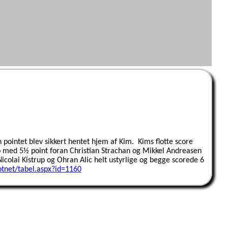
pointet blev sikkert hentet hjem af Kim.
Kims flotte score
ro med 5½ point foran Christian Strachan og Mikkel Andreasen
Nicolai Kistrup og Ohran Alic helt ustyrlige og begge scorede 6
otnet/tabel.aspx?id=1160