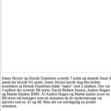
Jonny Hector og Henrik Danielsen scorede 7 point og sluttede foran 4
mand der lavede 6½ point. Jonny Hector havde dog den bedste
korrektion så Henrik Danielsen måtte "nøjes" med 2 pladsen. Der var
3 spillere der scorede IM norm. David Bekker-Jensen, Anders Hagen
og Martin Haubro BMS. At Anders Hagen og Martin kunne score en
IM norm må betragtes som en sensation da de styrkemæssigt var
placeret som nr. 41 og 48. Men det var selvføgelig en positiv
sensation.