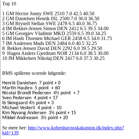
Top 10
1 GM Hector Jonny SWE 2510 7.0 42.5 40.50
2 GM Danielsen Henrik ISL 2500 7.0 36.0 36.50
3 GM Brynell Stellan SWE 2478 6.5 40.0 36.75
4 IM Bekker-Jensen Simon DEN 2412 6.5 39.5 34.00
5 GM Georgiev Vladimir MKD 2559 6.5 39.0 34.25
6 IM Haub Thorsten Michael GER 2458 6.5 34.0 31.75
7 IM Andersen Mads DEN 2484 6.0 40.5 32.25
8 Bekker-Jensen David DEN 2292 6.0 39.5 29.50
9 Hagen Anders Gjerdrum NOR 2134 6.0 38.5 30.00
10 IM Mikkelsen Nikolaj DEN 2417 6.0 37.5 30.25
BMS spillerne scorede følgende:
Henrik Danielsen
7 point + 0
Martin Haubro
5 point
+ 60
Nicolai Brondt Pedersen
4½ point
+ 7
Sven Pedersen
4 point + 17
Ib Skovgaard 4½ point + 3
Michael Vesterli
4 point – 10
Kim Nyvang Andersen
3½ point + 15
Mikkel Andreasen
3½ point + 20
Se mere her:
http://www.kobenhavnsskakunion.dk/index.php?
kid=139