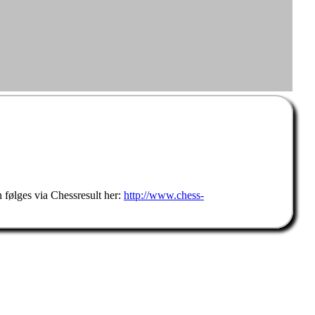
n følges via Chessresult her:
http://www.chess-