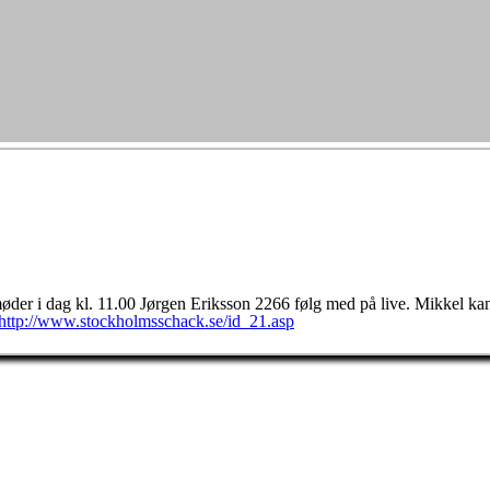
 møder i dag kl. 11.00 Jørgen Eriksson 2266 følg med på live. Mikkel ka
http://www.stockholmsschack.se/id_21.asp