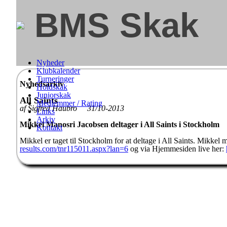
BMS Skak
Nyheder
Klubkalender
Turneringer
Nyhedsarkiv
Holdskak
Juniorskak
All Saints
Medlemmer / Rating
af Sigfred Haubro 31/10-2013
Links
Arkiv
Mikkel Manosri Jacobsen deltager i All Saints i Stockholm
Kontakt
Mikkel er taget til Stockholm for at deltage i All Saints. Mikkel
results.com/tnr115011.aspx?lan=6
og via Hjemmesiden live her: