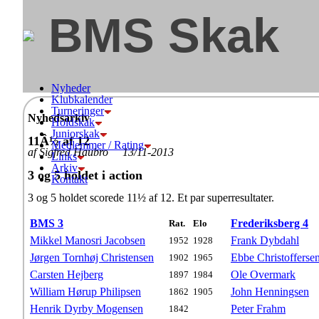
BMS Skak
Nyheder
Klubkalender
Turneringer
Nyhedsarkiv
Holdskak
Juniorskak
11Â½ af 12
Medlemmer / Rating
af Sigfred Haubro 13/11-2013
Links
Arkiv
3 og 5 holdet i action
Kontakt
3 og 5 holdet scorede 11½ af 12. Et par superresultater.
BMS 3
Frederiksberg 4
Rat.
Elo
Mikkel Manosri Jacobsen
Frank Dybdahl
1952
1928
Jørgen Tornhøj Christensen
Ebbe Christofferse
1902
1965
Carsten Hejberg
Ole Overmark
1897
1984
William Hørup Philipsen
John Henningsen
1862
1905
Henrik Dyrby Mogensen
Peter Frahm
1842