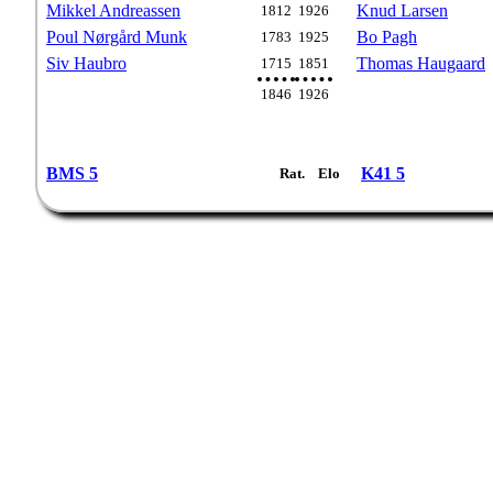
Mikkel Andreassen
Knud Larsen
1812
1926
Poul Nørgård Munk
Bo Pagh
1783
1925
Siv Haubro
Thomas Haugaard
1715
1851
1846
1926
BMS 5
K41 5
Rat.
Elo