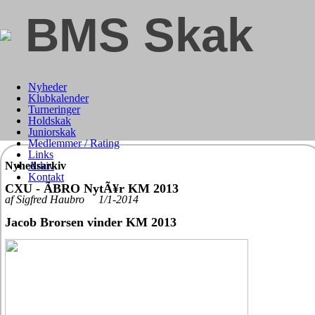
BMS Skak
Nyheder
Klubkalender
Turneringer
Holdskak
Juniorskak
Medlemmer / Rating
Links
Nyhedsarkiv
Arkiv
Kontakt
CXU - ÃBRO NytÃ¥r KM 2013
af Sigfred Haubro 1/1-2014
Jacob Brorsen vinder KM 2013