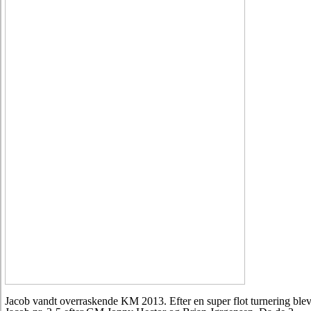
Jacob vandt overraskende KM 2013. Efter en super flot turnering ble