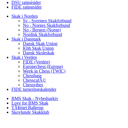
DSU ratingsider
FIDE ratingsider
Skak i Norden
Sv - Sveriges Skakforbund
No - Norges Skakforbund
No - Bergen (Norge)
Nordisk Skakforbund
Skak i Danmark
Dansk Skak Union
Kbh Skak Union
Dansk Skoleskak
Skak i Verden
FIDE (Verden)
Europechess (Europa)
Week in Chess (TWIC)
Chessbase
ChesscafÃ©
Chessvibes
FIDE turneringskalender
BMS Skak - Nyhedsarkiv
Love for BMS Skak
TÃ¥rnet Ballerup
Skovlunde Skakklub