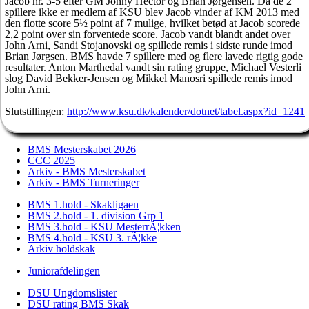
Jacob nr. 3-5 efter GM Jonny Hector og Brian Jørgensen. Da de 2
spillere ikke er medlem af KSU blev Jacob vinder af KM 2013 med
den flotte score 5½ point af 7 mulige, hvilket betød at Jacob scorede
2,2 point over sin forventede score. Jacob vandt blandt andet over
John Arni, Sandi Stojanovski og spillede remis i sidste runde imod
Brian Jørgsen. BMS havde 7 spillere med og flere lavede rigtig gode
resultater. Anton Marthedal vandt sin rating gruppe, Michael Vesterli
slog David Bekker-Jensen og Mikkel Manosri spillede remis imod
John Arni.
Slutstillingen:
http://www.ksu.dk/kalender/dotnet/tabel.aspx?id=1241
BMS Mesterskabet 2026
CCC 2025
Arkiv - BMS Mesterskabet
Arkiv - BMS Turneringer
BMS 1.hold - Skakligaen
BMS 2.hold - 1. division Grp 1
BMS 3.hold - KSU MesterrÃ¦kken
BMS 4.hold - KSU 3. rÃ¦kke
Arkiv holdskak
Juniorafdelingen
DSU Ungdomslister
DSU rating BMS Skak