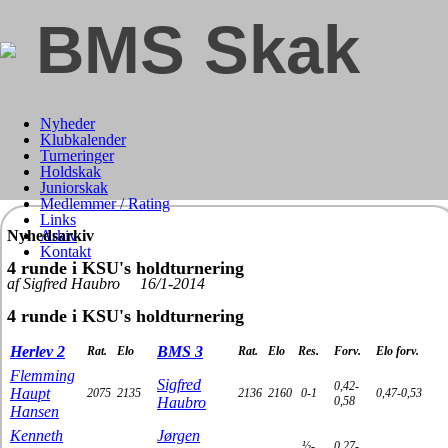
BMS Skak
Nyheder
Klubkalender
Turneringer
Holdskak
Juniorskak
Medlemmer / Rating
Links
Nyhedsarkiv
Arkiv
Kontakt
4 runde i KSU's holdturnering
af Sigfred Haubro 16/1-2014
4 runde i KSU's holdturnering
Herlev 2
BMS 3
Rat.
Elo
Rat.
Elo
Res.
Forv.
Elo forv.
Flemming
Sigfred
0,42-
Haupt
2075
2135
2136
2160
0-1
0,47-0,53
Haubro
0,58
Hansen
Kenneth
Jørgen
½-
0,27-