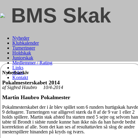
BMS Skak
Nyheder
Klubkalender
Turneringer
Holdskak
Juniorskak
Medlemmer / Rating
Links
Nyhedsarkiv
Arkiv
Kontakt
Pokalmesterskabet 2014
af Sigfred Haubro 10/4-2014
Martin Haubro Pokalmester
Pokalmesterskabet der i år blev spillet som 6 runders hurtigskak havd
9 deltagere. Turneringen var alligevel stærk da 8 af de 9 var 1 eller 2
holds spillere. Martin stak afsted fra starten med 5 sejre og selvom han
tabte til Brondt i sidste runde kunne han ikke nås da han havde bedst
korrrektion af alle. Som det kan ses af resultattavlen så slog de andre
mesterspillere hinanden på kryds og tværs.