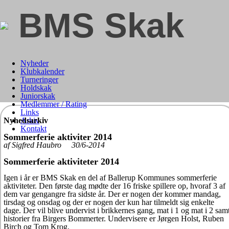
BMS Skak
Nyheder
Klubkalender
Turneringer
Holdskak
Juniorskak
Medlemmer / Rating
Links
Nyhedsarkiv
Arkiv
Kontakt
Sommerferie aktiviter 2014
af Sigfred Haubro 30/6-2014
Sommerferie aktiviteter 2014
Igen i år er BMS Skak en del af Ballerup Kommunes sommerferie
aktiviteter. Den første dag mødte der 16 friske spillere op, hvoraf 3 af
dem var gengangre fra sidste år. Der er nogen der kommer mandag,
tirsdag og onsdag og der er nogen der kun har tilmeldt sig enkelte
dage. Der vil blive undervist i brikkernes gang, mat i 1 og mat i 2 sam
historier fra Birgers Bommerter. Undervisere er Jørgen Holst, Ruben
Birch og Tom Krog.