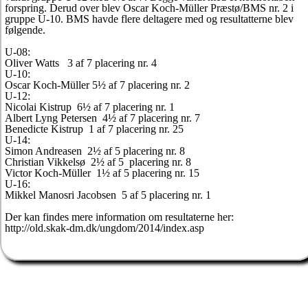
forspring. Derud over blev Oscar Koch-Müller Præstø/BMS nr. 2 i
gruppe U-10. BMS havde flere deltagere med og resultatterne blev
følgende.
U-08:
Oliver Watts 3 af 7 placering nr. 4
U-10:
Oscar Koch-Müller 5½ af 7 placering nr. 2
U-12:
Nicolai Kistrup 6½ af 7 placering nr. 1
Albert Lyng Petersen 4½ af 7 placering nr. 7
Benedicte Kistrup 1 af 7 placering nr. 25
U-14:
Simon Andreasen 2½ af 5 placering nr. 8
Christian Vikkelsø 2½ af 5 placering nr. 8
Victor Koch-Müller 1½ af 5 placering nr. 15
U-16:
Mikkel Manosri Jacobsen 5 af 5 placering nr. 1
Der kan findes mere information om resultaterne her:
http://old.skak-dm.dk/ungdom/2014/index.asp