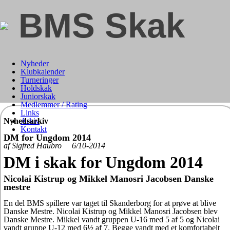
BMS Skak
Nyheder
Klubkalender
Turneringer
Holdskak
Juniorskak
Medlemmer / Rating
Links
Nyhedsarkiv
Arkiv
Kontakt
DM for Ungdom 2014
af Sigfred Haubro 6/10-2014
DM i skak for Ungdom 2014
Nicolai Kistrup og Mikkel Manosri Jacobsen Danske
mestre
En del BMS spillere var taget til Skanderborg for at prøve at blive
Danske Mestre. Nicolai Kistrup og Mikkel Manosri Jacobsen blev
Danske Mestre. Mikkel vandt gruppen U-16 med 5 af 5 og Nicolai
vandt gruppe U-12 med 6½ af 7. Begge vandt med et komfortabelt