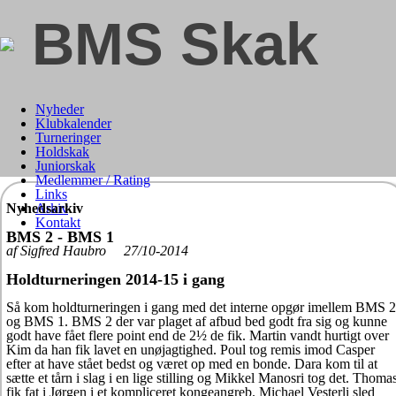
BMS Skak
Nyheder
Klubkalender
Turneringer
Holdskak
Juniorskak
Medlemmer / Rating
Links
Nyhedsarkiv
Arkiv
Kontakt
BMS 2 - BMS 1
af Sigfred Haubro 27/10-2014
Holdturneringen 2014-15 i gang
Så kom holdturneringen i gang med det interne opgør imellem BMS 2
og BMS 1. BMS 2 der var plaget af afbud bed godt fra sig og kunne
godt have fået flere point end de 2½ de fik. Martin vandt hurtigt over
Kim da han fik lavet en unøjagtighed. Poul tog remis imod Casper
efter at have stået bedst og været op med en bonde. Dara kom til at
sætte et tårn i slag i en lige stilling og Mikkel Manosri tog det. Thoma
fik fat i Jørgen i et kompliceret kongeangreb. Michael Vesterli sled