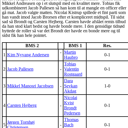
Mikkel Andreasen op i et slutspil med en kvalitet mere. Tobias fik
udkombineret Jacob Pallesen så han kom til at mangle en officer eller
gå mat. Jacob valgte matten. Nicolai Kistrup spillede et fint parti som
han vandt imod Jacob Brorsen efter et kompliceret midtspil. Til sidst
sad så Brondt og Carsten Hejberg. Carsten havde afslået remis tilbud
da han stod klart bedst og havde bonde mere. I den gensidige tidnød
byttede de roller så var det Brondt der havde en bonde mere og til
sidst fik han hele pointet.
BMS 2
BMS 1
Res.
-
Martin
1
Kim Nyvang Andersen
0-1
Haubro
Tobias
2
Jacob Pallesen
-
Valentin
0-1
Rostgaard
Dara
3
Mikkel Manosri Jacobsen
-
Sevkan
1-0
Akdag
Nicolai
Kvist
4
Carsten Hejberg
-
0-1
Brondt
Pedersen
Thomas
Jørgen Tornhøj
5
-
Bach
0-1
Christensen