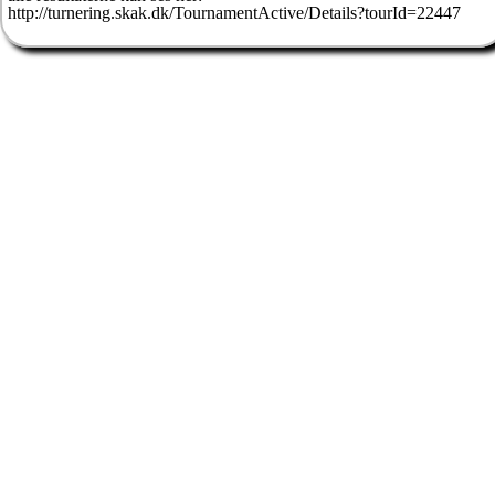
http://turnering.skak.dk/TournamentActive/Details?tourId=22447