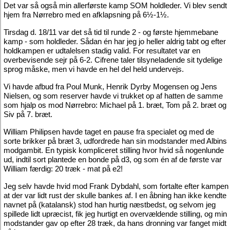
Det var så også min allerførste kamp SOM holdleder. Vi blev sendt
hjem fra Nørrebro med en afklapsning på 6½-1½.
Tirsdag d. 18/11 var det så tid til runde 2 - og første hjemmebane
kamp - som holdleder. Sådan én har jeg jo heller aldrig tabt og efter
holdkampen er udtalelsen stadig valid. For resultatet var en
overbevisende sejr på 6-2. Cifrene taler tilsyneladende sit tydelige
sprog måske, men vi havde en hel del held undervejs.
Vi havde afbud fra Poul Munk, Henrik Dyrby Mogensen og Jens
Nielsen, og som reserver havde vi trukket op af hatten de samme
som hjalp os mod Nørrebro: Michael på 1. bræt, Tom på 2. bræt og
Siv på 7. bræt.
William Philipsen havde taget en pause fra specialet og med de
sorte brikker på bræt 3, udfordrede han sin modstander med Albins
modgambit. En typisk kompliceret stilling hvor hvid så nogenlunde
ud, indtil sort plantede en bonde på d3, og som én af de første var
William færdig: 20 træk - mat på e2!
Jeg selv havde hvid mod Frank Dybdahl, som fortalte efter kampen
at der var lidt rust der skulle bankes af. I en åbning han ikke kendte
navnet på (katalansk) stod han hurtig næstbedst, og selvom jeg
spillede lidt upræcist, fik jeg hurtigt en overvældende stilling, og min
modstander gav op efter 28 træk, da hans dronning var fanget midt