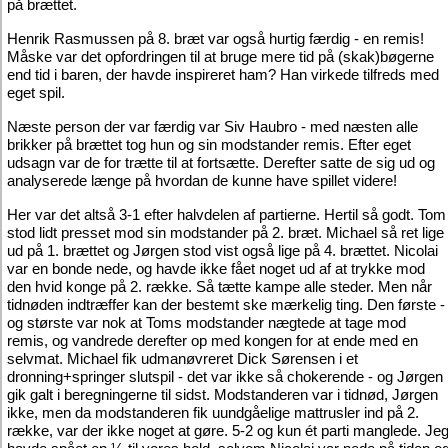
på brættet.
Henrik Rasmussen på 8. bræt var også hurtig færdig - en remis!
Måske var det opfordringen til at bruge mere tid på (skak)bøgerne
end tid i baren, der havde inspireret ham? Han virkede tilfreds med
eget spil.
Næste person der var færdig var Siv Haubro - med næsten alle
brikker på brættet tog hun og sin modstander remis. Efter eget
udsagn var de for trætte til at fortsætte. Derefter satte de sig ud og
analyserede længe på hvordan de kunne have spillet videre!
Her var det altså 3-1 efter halvdelen af partierne. Hertil så godt. Tom
stod lidt presset mod sin modstander på 2. bræt. Michael så ret lige
ud på 1. brættet og Jørgen stod vist også lige på 4. brættet. Nicolai
var en bonde nede, og havde ikke fået noget ud af at trykke mod
den hvid konge på 2. række. Så tætte kampe alle steder. Men når
tidnøden indtræffer kan der bestemt ske mærkelig ting. Den første -
og største var nok at Toms modstander nægtede at tage mod
remis, og vandrede derefter op med kongen for at ende med en
selvmat. Michael fik udmanøvreret Dick Sørensen i et
dronning+springer slutspil - det var ikke så chokerende - og Jørgen
gik galt i beregningerne til sidst. Modstanderen var i tidnød, Jørgen
ikke, men da modstanderen fik uundgåelige mattrusler ind på 2.
række, var der ikke noget at gøre. 5-2 og kun ét parti manglede. Je