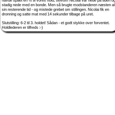
havde spået en ½ til vores hold, selvom Nicolai var nede på tiden o
stadig nede med en bonde. Men så brugte modstanderen næsten al
sin resterende tid - og mistede grebet om stillingen. Nicolai fik en
dronning og satte mat med 14 sekunder tilbage på uret.
Slutstilling: 6-2 til 3. holdet! Sådan - et godt stykke over forventet.
Holdlederen er tilfreds :-)