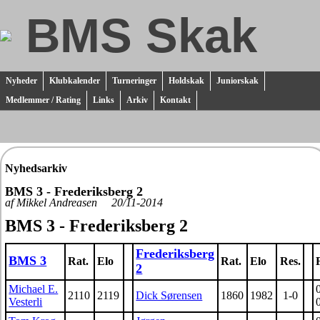
BMS Skak
Nyheder
Klubkalender
Turneringer
Holdskak
Juniorskak
Medlemmer / Rating
Links
Arkiv
Kontakt
Nyhedsarkiv
BMS 3 - Frederiksberg 2
af Mikkel Andreasen 20/11-2014
BMS 3 - Frederiksberg 2
Frederiksberg
BMS 3
Rat.
Elo
Rat.
Elo
Res.
2
Michael E.
2110
2119
Dick Sørensen
1860
1982
1-0
Vesterli