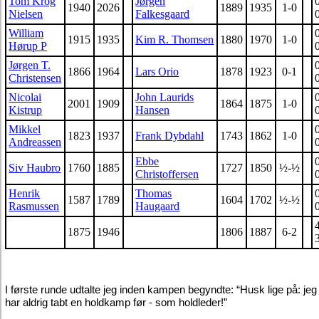
Tom Krog
Jørgen
1940
2026
1889
1935
1-0
Nielsen
Falkesgaard
William
1915
1935
Kim R. Thomsen
1880
1970
1-0
Hørup P
Jørgen T.
1866
1964
Lars Orio
1878
1923
0-1
Christensen
Nicolai
John Laurids
2001
1909
1864
1875
1-0
Kistrup
Hansen
Mikkel
1823
1937
Frank Dybdahl
1743
1862
1-0
Andreassen
Ebbe
Siv Haubro
1760
1885
1727
1850
½-½
Christoffersen
Henrik
Thomas
1587
1789
1604
1702
½-½
Rasmussen
Haugaard
1875
1946
1806
1887
6-2
I første runde udtalte jeg inden kampen begyndte: “Husk lige på: jeg
har aldrig tabt en holdkamp før - som holdleder!”